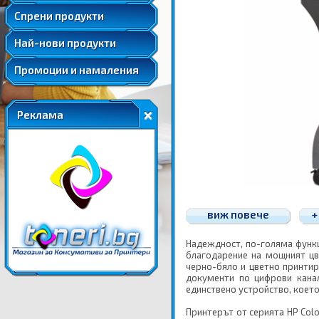
Удължени и допълнителни гаранции
Спрени продукти
Най-нови продукти
Промоции и намаления
Реклама
виж повече
+
Надеждност, по-голяма функц
благодарение на мощният цв
черно-бяло и цветно принтир
документи по цифрови кана
единствено устройство, което
Принтерът от серията HP Col