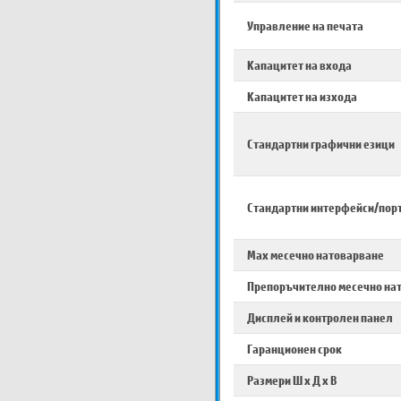
Управление на печата
Капацитет на входа
Капацитет на изхода
Стандартни графични езици
Стандартни интерфейси/пор
Max месечно натоварване
Препоръчително месечно на
Дисплей и контролен панел
Гаранционен срок
Размери Ш х Д х В