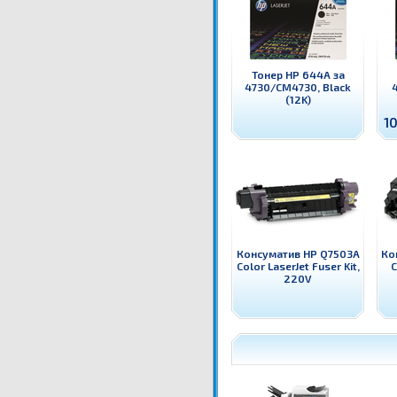
Тонер HP 644A за
4730/CM4730, Black
(12K)
10
Консуматив HP Q7503A
Ко
Color LaserJet Fuser Kit,
C
220V