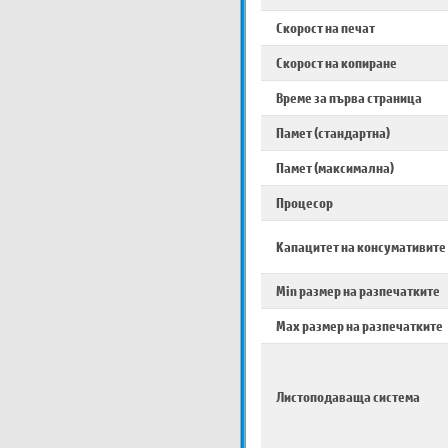
Скорост на печат
Скорост на копиране
Време за първа страница
Памет (стандартна)
Памет (максимална)
Процесор
Капацитет на консумативите
Min размер на разпечатките
Max размер на разпечатките
Листоподаваща система