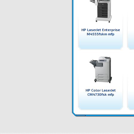
HP LaserJet Enterprise
M4555fskm mfp
HP Color LaserJet
CM4730fsk mfp
Q7520A Принтер HP Color LaserJet 4730xm mfp HP цветен лазерен принтер, копир, скенер и фа
Принтер HP Color LaserJet 4730xm mfp цена
Q7520A Принтер HP Color LaserJet 4730xm mfp дос