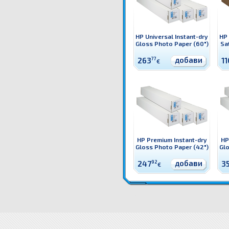
HP Universal Instant-dry
HP 
Gloss Photo Paper (60")
Sa
добави
263
77
11
€
HP Premium Instant-dry
HP
Gloss Photo Paper (42")
Glo
добави
247
92
3
€
Q6583A HP Universal Instant-dry Satin Photo Paper (60") Оригинален HP консуматив - ролен м
Instant-dry Satin Photo Paper (60")
Q6583A HP Universal Instant-dry Satin Photo Paper (60") цен
Instant-dry Satin Photo Paper