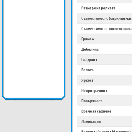
Размери на ролката
Съвместимост с багрилни ма
Съвместимост с пигментни м
Грамаж
Дебелина
Гладкост
Белота
Яркост
Непрозрачност
Повърхност
Време за съхнене
Ламинация
Водоустойчивост (багрилни)