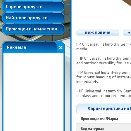
Удължени и допълнителни гаранции
Спрени продукти
Най-нови продукти
Промоции и намаления
виж повече
+
HP Universal Instant-dry Semi
Реклама
media.
• HP Universal Instant-dry Se
and outdoor durability for use 
• HP Universal Instant-dry Sem
for robust handling of instan
immediately.
• HP Universal Instant-dry Se
displays and colour presentatio
Характеристики на H
Производител/Марка
Вид материал