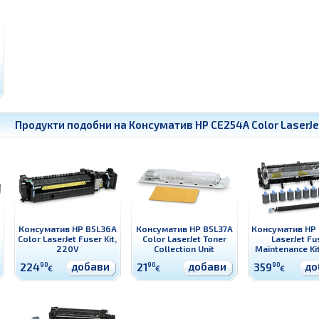
Продукти подобни на
Консуматив HP CE254A Color LaserJet
Консуматив HP B5L36A
Консуматив HP B5L37A
Консуматив HP
Color LaserJet Fuser Kit,
Color LaserJet Toner
LaserJet Fu
220V
Collection Unit
Maintenance Ki
добави
добави
до
224
90
21
90
359
90
€
€
€