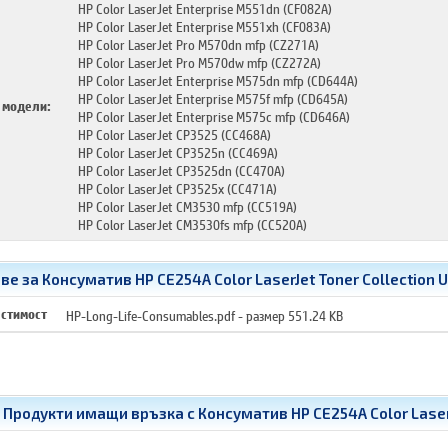
HP Color LaserJet Enterprise M551dn (CF082A)
HP Color LaserJet Enterprise M551xh (CF083A)
HP Color LaserJet Pro M570dn mfp (CZ271A)
HP Color LaserJet Pro M570dw mfp (CZ272A)
HP Color LaserJet Enterprise M575dn mfp (CD644A)
HP Color LaserJet Enterprise M575f mfp (CD645A)
 модели:
HP Color LaserJet Enterprise M575c mfp (CD646A)
HP Color LaserJet CP3525 (CC468A)
HP Color LaserJet CP3525n (CC469A)
HP Color LaserJet CP3525dn (CC470A)
HP Color LaserJet CP3525x (CC471A)
HP Color LaserJet CM3530 mfp (CC519A)
HP Color LaserJet CM3530fs mfp (CC520A)
 за Консуматив HP CE254A Color LaserJet Toner Collection U
CE254A
естимост
HP-Long-Life-Consumables.pdf
- размер 551.24 KB
Продукти имащи връзка с
Консуматив HP CE254A Color LaserJ