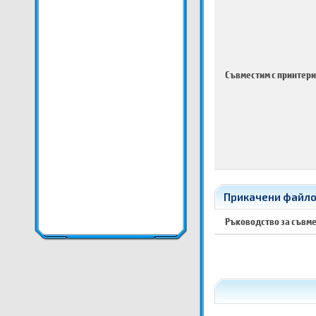
Съвместим с принтери
Прикачени файлове
Ръководство за съвм