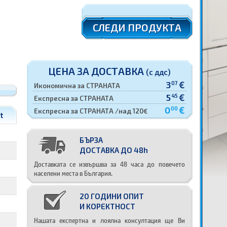
СЛЕДИ ПРОДУКТА
ЦЕНА ЗА ДОСТАВКА
(с ддс)
3
€
07
Икономична за СТРАНАТА
5
€
45
Експресна за СТРАНАТА
0
€
00
Експресна за СТРАНАТА /над 120€
t
БЪРЗА
ДОСТАВКА ДО 48h
Доставката се извършва за 48 часа до повечето
населени места в България.
20 ГОДИНИ ОПИТ
И КОРЕКТНОСТ
Нашата експертна и лоялна консултация ще Ви