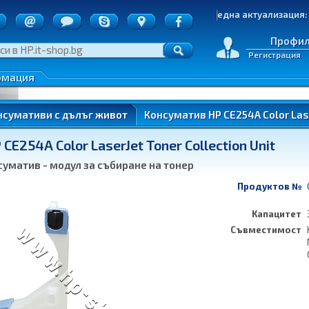
точки
Последна актуализация: 05.08.
д на пратките
е на стоки
Профи
Регистрация
денциалност
 по ОП ИК
рмация
нтери)
нсумативи с дълъг живот
Консуматив HP CE254A Color Laser
E254A Color LaserJet Toner Collection Unit
ung
уматив - модул за събиране на тонер
Продуктов №
Капацитет
Съвместимост
ung