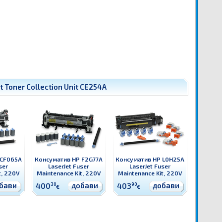
 Toner Collection Unit CE254A
 CF065A
Консуматив HP F2G77A
Консуматив HP L0H25A
ser
LaserJet Fuser
LaserJet Fuser
t, 220V
Maintenance Kit, 220V
Maintenance Kit, 220V
бави
добави
добави
400
30
403
90
€
€