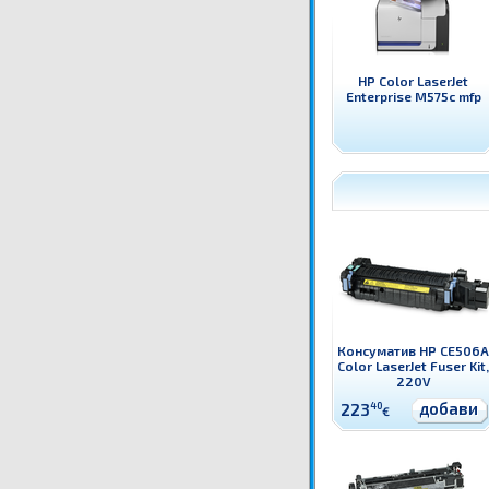
HP Color LaserJet
Enterprise M575c mfp
Консуматив HP CE506A
Color LaserJet Fuser Kit,
220V
добави
223
40
€