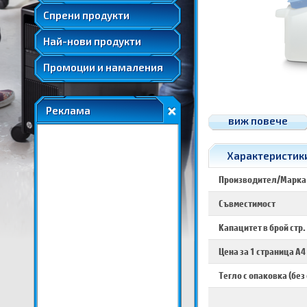
Удължени и допълнителни гаранции
Спрени продукти
Най-нови продукти
Промоции и намаления
Реклама
виж повече
Характеристики 
Производител/Марка
Съвместимост
Капацитет в брой стр.
Цена за 1 страница A4
Тегло с опаковка (без