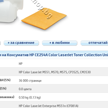
+ за сравнение
+ в любими
отпечатай
на Консуматив HP CE254A Color LaserJet Toner Collection Uni
CE254A
HP
HP Color LaserJet M551, M570, M575, CP3525, CM3530
 A4 (5%)
36 000 страници
 (5%)
0.0 цента
 опаковка)
0.50 kg (0.13 kg)
HP Color LaserJet Enterprise M551n (CF081A)