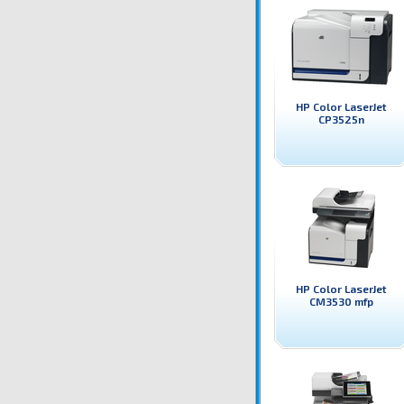
HP Color LaserJet
CP3525n
HP Color LaserJet
CM3530 mfp