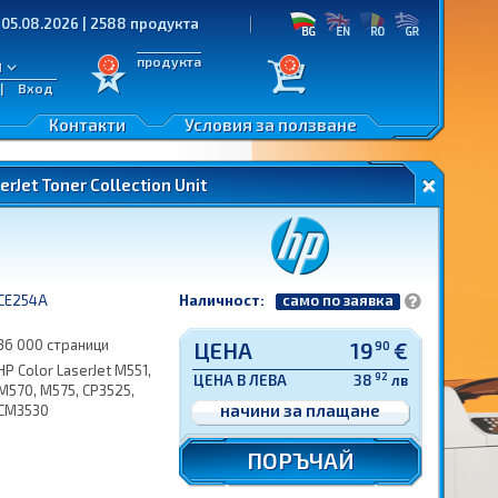
2026 | 2588 продукта
продукта
л
|
Вход
Контакти
Условия за ползване
Jet Toner Collection Unit
CE254A
Наличност:
само по заявка
36 000 страници
ЦЕНА
19
€
90
HP Color LaserJet M551,
92
ЦЕНА В ЛЕВА
38
лв
M570, M575, CP3525,
начини за плащане
CM3530
ПОРЪЧАЙ