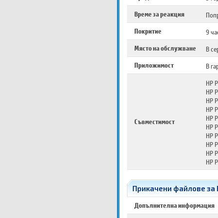
Време за реакция
Попр
Покритие
9 ча
Място на обслужване
В се
Приложимост
В га
HP P
HP 
HP 
HP 
HP 
Съвместимост
HP 
HP P
HP P
HP P
HP P
Прикачени файлове за HP
Допълнителна информация