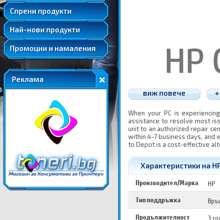
Удължени и допълнителни гаранции
Спрени продукти
Най-нови продукти
Промоции и намаления
Реклама
виж повече
+
When your PC is experiencing
assistance to resolve most is
unit to an authorized repair ce
within 4-7 business days, and w
to Depot is a cost-effective alt
Характеристики на HP 
Производител/Марка
HP
Тип поддръжка
Връ
Продължителност
3 г