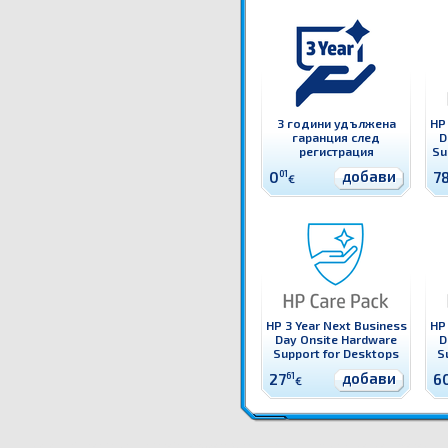
3 години удължена
HP 
гаранция след
D
регистрация
Su
добави
0
01
7
€
HP 3 Year Next Business
HP 
Day Onsite Hardware
D
Support for Desktops
S
добави
27
61
6
€
UK707E HP 3 Year Return for Repair Hardware Support for Notebooks Оригинална HP гаранци