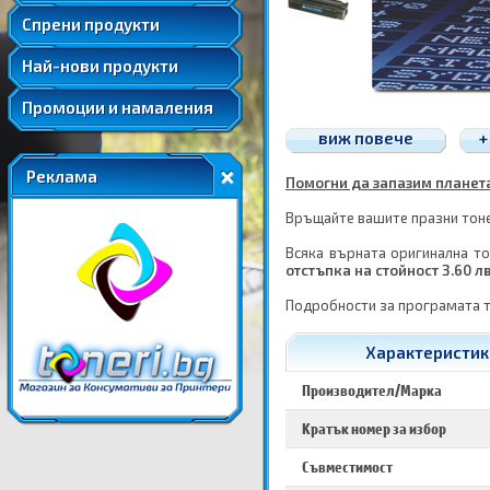
Удължени и допълнителни гаранции
Спрени продукти
Най-нови продукти
Промоции и намаления
виж повече
+
Реклама
Помогни да запазим планетат
Връщайте вашите празни тонер
Всяка върната оригинална то
отстъпка на стойност 3.60 л
Подробности за програмата 
Характеристики
Производител/Марка
Кратък номер за избор
Съвместимост