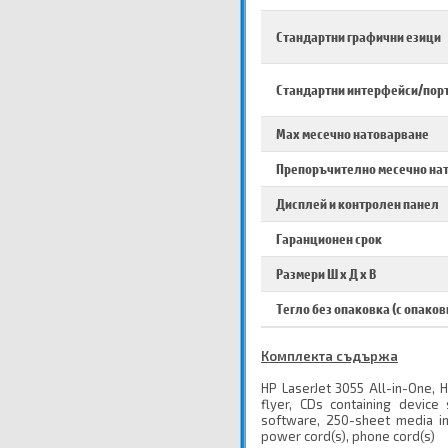
Стандартни графични езици
Стандартни интерфейси/пор
Max месечно натоварване
Препоръчително месечно на
Дисплей и контролен панел
Гаранционен срок
Размери Ш х Д х В
Тегло без опаковка (с опаков
Комплекта съдържа
HP LaserJet 3055 All-in-One, H
flyer, CDs containing device
software, 250-sheet media in
power cord(s), phone cord(s)