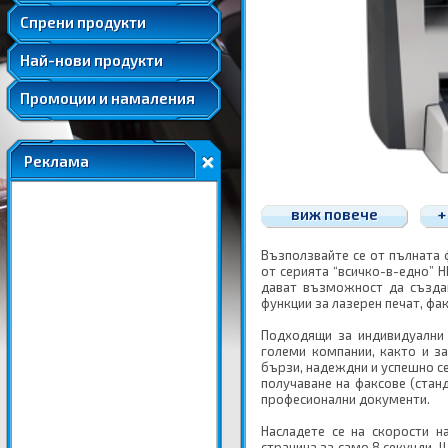
Удължени и допълнителни гаранции
Спрени продукти
Най-нови продукти
Промоции и намаления
Реклама
виж повече
+
Възползвайте се от пълната 
от серията “всичко-в-едно” H
дават възможност да създа
функции за лазерен печат, фа
Подходящи за индивидуални 
големи компании, както и за
бързи, надеждни и успешно се
получаване на факсове (стан
професионални документи.
Насладете се на скорости н
страница за само 8 секунди.