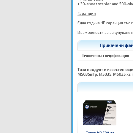
+ 30-sheet stapler and 500-sh
Гаранция
Една година HP гаранция със 
Възможности за закупуване н
Прикачени фай
Техническа спецификация
Този продукт е известен още 
M5035mfp, M5035, M5035 xs m
Тонер HP 70A за