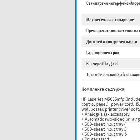
Стандартни интерфейси/пор
Max месечно натоварване
Препоръчително месечно на
Дисплей и контролен панел
Гаранционен срок
Размери Ш х Д х В
Тегло без опаковка (с опаков
Комплекта съдържа
HP LaserJet M5035mfp (includes
control panel), power cord, 15
wall poster, printer driver sof
+ Analogue fax accessory
+ Automatic two-sided printin
+ 500-sheet input tray 4
+ 500-sheet input tray 5
+ 500-sheet input tray 6
+ Printer stand