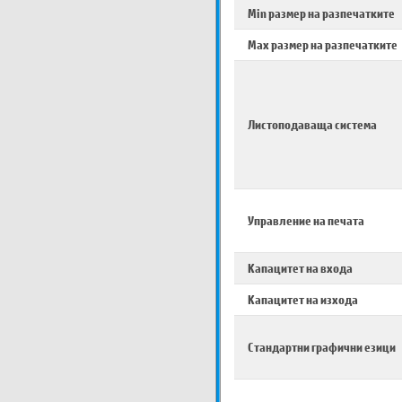
Min размер на разпечатките
Max размер на разпечатките
Листоподаваща система
Управление на печата
Капацитет на входа
Капацитет на изхода
Стандартни графични езици