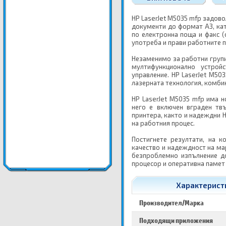
HP LaserJet M5035 mfp задово
документи до формат А3, кат
по електронна поща и факс (
употреба и прави работните п
Незаменимо за работни групи
мултифункционално устрой
управление. HP LaserJet M50
лазерната технология, комби
HP LaserJet M5035 mfp има н
него е включен вграден тв
принтера, както и надеждни
на работния процес.
Постигнете резултати, на 
качество и надеждност на ма
безпроблемно изпълнение до
процесор и оперативна памет
Характеристи
Производител/Марка
Подходящи приложения