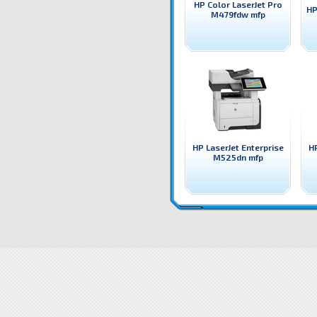
HP Color LaserJet Pro
HP
M479fdw mfp
HP LaserJet Enterprise
HP
M525dn mfp
Q7831A Принтер HP LaserJet M5035xs mfp HP лазерен принтер, копир, скенер и факс
Цени Q
M5035xs mfp цена
Q7831A Принтер HP LaserJet M5035xs mfp доставка
Драйвери Q7831A Принт