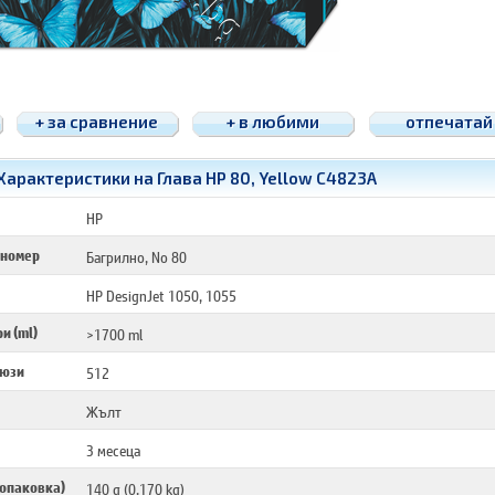
+ за сравнение
+ в любими
отпечатай
Характеристики на Глава HP 80, Yellow C4823A
HP
 номер
Багрилно, No 80
HP DesignJet 1050, 1055
и (ml)
>1700 ml
дюзи
512
Жълт
3 месеца
 опаковка)
140 g (0.170 kg)