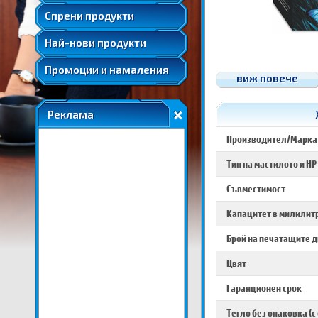
Удължени и допълнителни гаранции
Спрени продукти
Най-нови продукти
Промоции и намаления
виж повече
Реклама
Производител/Марка
Тип на мастилото и HP
Съвместимост
Капацитет в милилитр
Брой на печатащите 
Цвят
Гаранционен срок
Тегло без опаковка (с