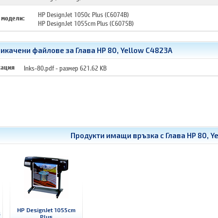
HP DesignJet 1050c Plus (C6074B)
 модели:
HP DesignJet 1055cm Plus (C6075B)
икачени файлове за Глава HP 80, Yellow C4823A
кация
Inks-80.pdf
- размер 621.62 KB
Продукти имащи връзка с
Глава HP 80, Y
HP DesignJet 1055cm
s
Plus