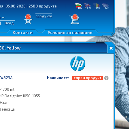
.08.2026 | 2588 продукта
продукта
л
|
Вход
Контакти
Условия за ползване
80, Yellow
C4823A
Наличност:
спрян продукт
>1700 ml
HP DesignJet 1050, 1055
Жълт
3 месеца