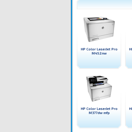
HP Color LaserJet Pro
H
M452nw
HP Color LaserJet Pro
H
M377dw mfp