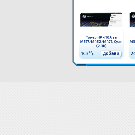
Тонер HP 410A за
M377/M452/M477, Cyan
M3
(2.3K)
добави
143
90
2
€
CF410A Тонер HP 410A за M377/M452/M477, Black (2.3K) Оригинален HP консуматив - тоне
M377/M452/M477, Black (2.3K)
CF410A Тонер HP 410A за M377/M452/M477, Black (2.3K) цена
C
M377/M452/M477, Black (2.3