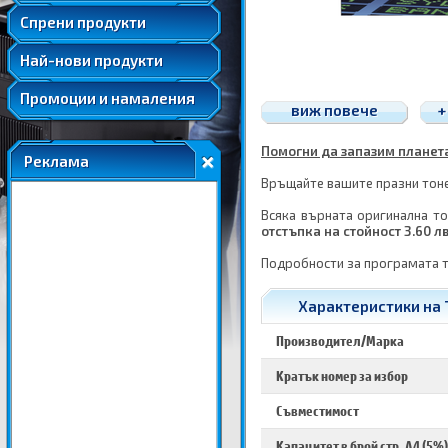
Удължени и допълнителни гаранции
Спрени продукти
Най-нови продукти
Промоции и намаления
виж повече
+
Помогни да запазим планетат
Реклама
Връщайте вашите празни тонер
Всяка върната оригинална то
отстъпка на стойност 3.60 л
Подробности за програмата 
Характеристики на Т
Производител/Марка
Кратък номер за избор
Съвместимост
Капацитет в брой стр. A4 (5%)