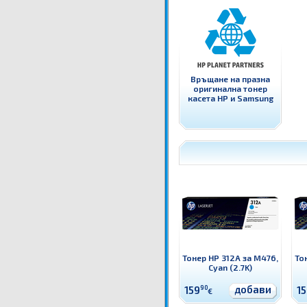
Връщане на празна
оригинална тонер
касета HP и Samsung
Тонер HP 312A за M476,
То
Cyan (2.7K)
добави
159
90
1
€