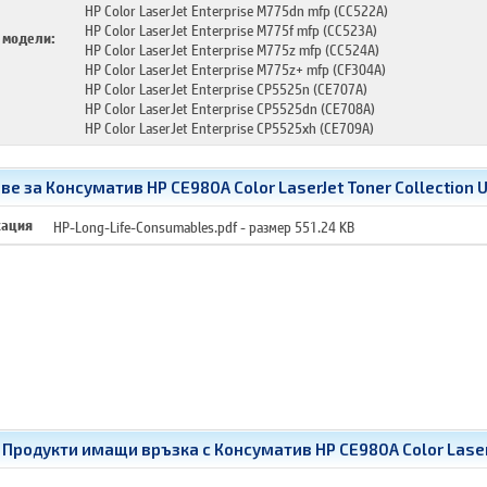
HP Color LaserJet Enterprise M775dn mfp (CC522A)
HP Color LaserJet Enterprise M775f mfp (CC523A)
 модели:
HP Color LaserJet Enterprise M775z mfp (CC524A)
HP Color LaserJet Enterprise M775z+ mfp (CF304A)
HP Color LaserJet Enterprise CP5525n (CE707A)
HP Color LaserJet Enterprise CP5525dn (CE708A)
HP Color LaserJet Enterprise CP5525xh (CE709A)
 за Консуматив HP CE980A Color LaserJet Toner Collection U
CE980A
кация
HP-Long-Life-Consumables.pdf
- размер 551.24 KB
Продукти имащи връзка с
Консуматив HP CE980A Color LaserJ