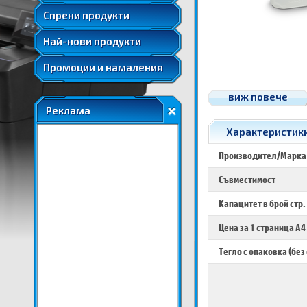
Удължени и допълнителни гаранции
Спрени продукти
Най-нови продукти
Промоции и намаления
виж повече
Реклама
Характеристики 
Производител/Марка
Съвместимост
Капацитет в брой стр.
Цена за 1 страница A4
Тегло с опаковка (без