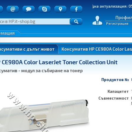
точки
Последна актуализация: 05.08.2
д на пратките
е на стоки
Профи
Регистрация
денциалност
 по ОП ИК
рмация
нтери)
нсумативи с дълъг живот
Консуматив HP CE980A Color Laser
E980A Color LaserJet Toner Collection Unit
ung
уматив - модул за събиране на тонер
Продуктов №
Капацитет
Съвместимост
ung