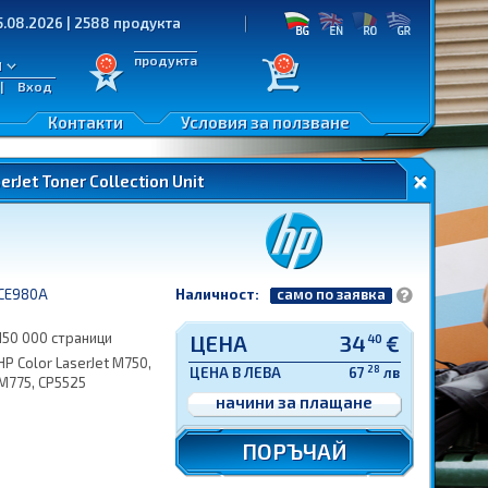
026 | 2588 продукта
продукта
л
|
Вход
Контакти
Условия за ползване
Jet Toner Collection Unit
CE980A
Наличност:
само по заявка
150 000 страници
ЦЕНА
34
€
40
HP Color LaserJet M750,
28
ЦЕНА В ЛЕВА
67
лв
M775, CP5525
начини за плащане
ПОРЪЧАЙ