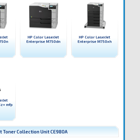
erJet
HP Color LaserJet
HP Color LaserJet
750n
Enterprise M750dn
Enterprise M750xh
erJet
5z+ mfp
 Toner Collection Unit CE980A