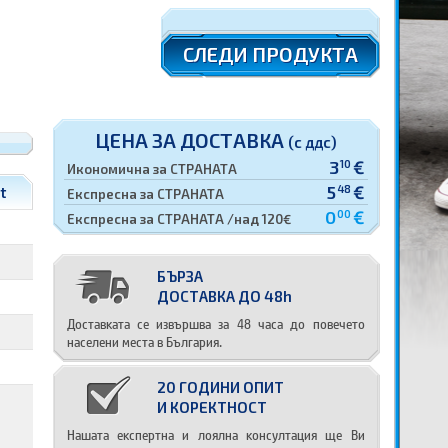
СЛЕДИ ПРОДУКТА
ЦЕНА ЗА ДОСТАВКА
(с ддс)
3
€
10
Икономична за СТРАНАТА
5
€
48
t
Експресна за СТРАНАТА
0
€
00
Експресна за СТРАНАТА /над 120€
БЪРЗА
ДОСТАВКА ДО 48h
Доставката се извършва за 48 часа до повечето
населени места в България.
20 ГОДИНИ ОПИТ
И КОРЕКТНОСТ
Нашата експертна и лоялна консултация ще Ви