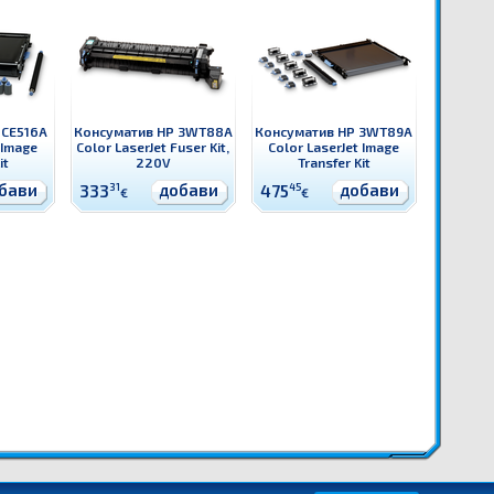
 CE516A
Консуматив HP 3WT88A
Консуматив HP 3WT89A
 Image
Color LaserJet Fuser Kit,
Color LaserJet Image
it
220V
Transfer Kit
бави
добави
добави
333
31
475
45
€
€
ollection Unit
Доставки CE980A Консуматив HP CE980A Color LaserJet Toner Collection