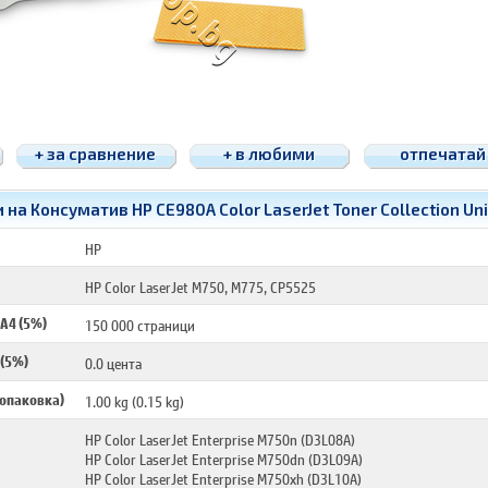
+ за сравнение
+ в любими
отпечатай
на Консуматив HP CE980A Color LaserJet Toner Collection Uni
CE980A
HP
HP Color LaserJet M750, M775, CP5525
 A4 (5%)
150 000 страници
 (5%)
0.0 цента
 опаковка)
1.00 kg (0.15 kg)
HP Color LaserJet Enterprise M750n (D3L08A)
HP Color LaserJet Enterprise M750dn (D3L09A)
HP Color LaserJet Enterprise M750xh (D3L10A)