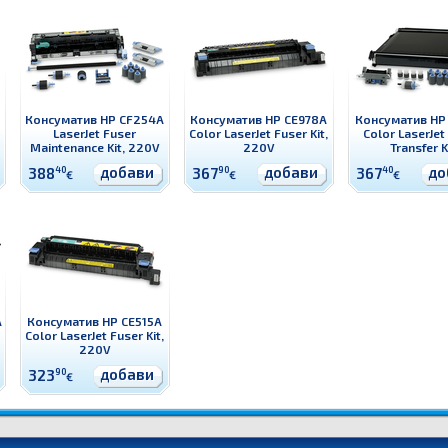
Консуматив HP CF254A
Консуматив HP CE978A
Консуматив HP
LaserJet Fuser
Color LaserJet Fuser Kit,
Color LaserJet
Maintenance Kit, 220V
220V
Transfer K
добави
добави
до
388
40
367
90
367
40
€
€
€
A
Консуматив HP CE515A
Color LaserJet Fuser Kit,
220V
добави
323
90
€
нсуматив - модул за събиране на тонер
Цени CE980A Консуматив HP CE980A Color LaserJet Toner C