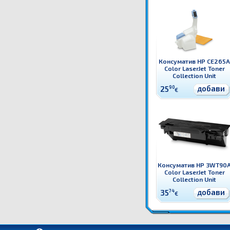
Консуматив HP CE265A
Color LaserJet Toner
Collection Unit
добави
25
90
€
Консуматив HP 3WT90
Color LaserJet Toner
Collection Unit
добави
35
74
€
CE980A Консуматив HP CE980A Color LaserJet Toner Collection Unit Оригинален HP ко