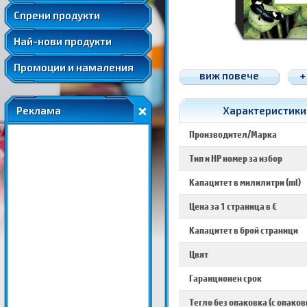
Удължени и допълнителни гаранции
Спрени продукти
Най-нови продукти
Промоции и намаления
виж повече
+
Реклама
Характеристики 
Производител/Марка
Тип и HP номер за избор
Капацитет в милилитри (ml)
Цена за 1 страница в €
Капацитет в брой страници
Цвят
Гаранционен срок
Тегло без опаковка (с опаков