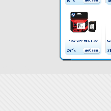
добави
16
16
€
Касета HP 651, Black
Кас
добави
24
40
21
€
N9J73AE Мастило HP 364 combo 4-pack, 4 цвята Оригинален HP консуматив - к-т 4 касети с ма
N9J73AE Мастило HP 364 combo 4-pack, 4 цвята цена
N9J73AE Мастило HP 364 combo 4-pack