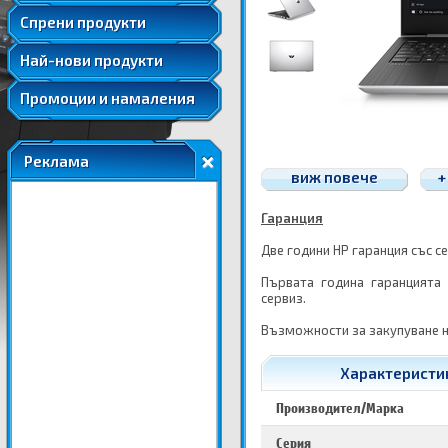
Удължени и допълнителни гаранции
Спрени продукти
Най-нови продукти
Промоции и намаления
Реклама
виж повече
+
Гаранция
Две години HP гаранция със с
Първата година гаранцията
сервиз.
Възможности за закупуване н
Характеристик
Производител/Марка
Серия