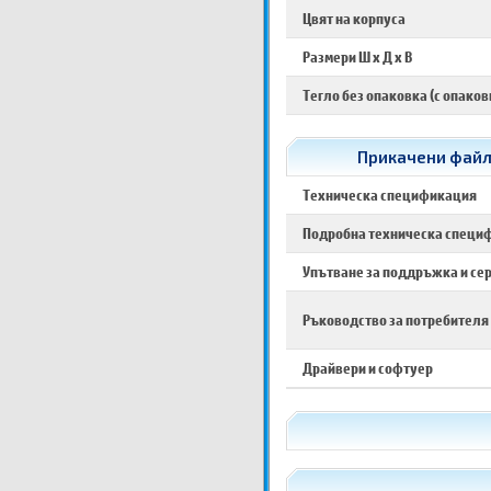
Цвят на корпуса
Размери Ш х Д х В
Тегло без опаковка (с опаков
Прикачени файло
Техническа спецификация
Подробна техническа специ
Упътване за поддръжка и се
Ръководство за потребителя
Драйвери и софтуер