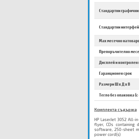
Стандартни графични
Стандартни интерфей
Max месечно натовар
Препоръчително месе
Дисплей и контролен
Гаранционен срок
Размери Ш х Д х В
Тегло без опаковка (с
Комплекта съдържа
HP LaserJet 3052 All-in
flyer, CDs containing 
software, 250-sheet me
power cord(s)