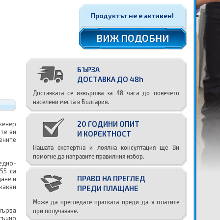
Продуктът не е активен!
ВИЖ ПОДОБНИ
БЪРЗА
ДОСТАВКА ДО 48h
Доставката се извършва за 48 часа до повечето
населени места в България.
20 ГОДИНИ ОПИТ
кенер
те ви
И КОРЕКТНОСТ
ените
Нашата експертна и лоялна консултация ще Ви
помогне да направите правилния избор.
едно-
55 са
ПРАВО НА ПРЕГЛЕД
ане и
какви
ПРЕДИ ПЛАЩАНЕ
Може да прегледате пратката преди да я платите
при получаване.
първа
тъчно