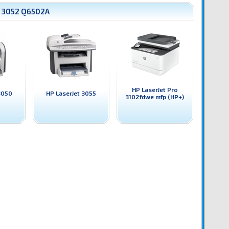
t 3052 Q6502A
HP LaserJet Pro
3050
HP LaserJet 3055
3102fdwe mfp (HP+)