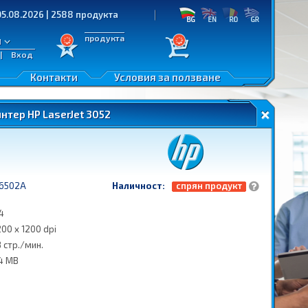
26 | 2588 продукта
продукта
л
|
Вход
Контакти
Условия за ползване
нтер HP LaserJet 3052
6502A
Наличност:
спрян продукт
4
200 x 1200 dpi
8 стр./мин.
4 MB