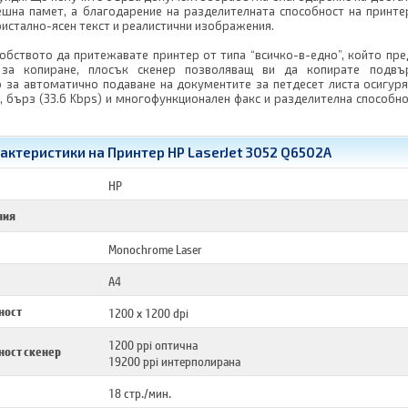
шна памет, а благодарение на разделителната способност на принте
ристално-ясен текст и реалистични изображения.
обството да притежавате принтер от типа “всичко-в-едно”, който пре
 за копиране, плосък скенер позволяващ ви да копирате подвъ
о за автоматично подаване на документите за петдесет листа осигур
 бърз (33.6 Kbps) и многофункционален факс и разделителна способно
актеристики на Принтер HP LaserJet 3052 Q6502A
HP
ния
Monochrome Laser
A4
ност
1200 x 1200 dpi
1200 ppi оптична
ност скенер
19200 ppi интерполирана
18 стр./мин.