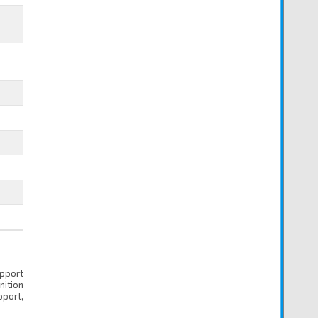
upport
ition
port,