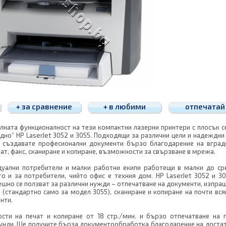
+ за сравнение
+ в любими
отпечатай
лната функционалност на тези компактни лазерни принтери с плосък с
едно” HP LaserJet 3052 и 3055. Подходящи за различни цели и надеждни 
 създавате професионални документи бързо благодарение на вград
ат, факс, сканиране и копиране, възможности за свързване в мрежа.
уални потребители и малки работни екипи работещи в малки до ср
о и за потребители, чийто офис е техния дом. HP LaserJet 3052 и 30
ешно се ползват за различни нужди – отпечатване на документи, изпращ
 (стандартно само за модел 3055), сканиране и копиране на почти вся
нти.
ости на печат и копиране от 18 стр./мин. и бързо отпечатване на 
кунди. Ще получите бърза документообработка благодарение на доста