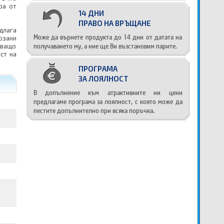
ра от
14 ДНИ
ПРАВО НА ВРЪЩАНЕ
длага
Може да върнете продукта до 14 дни от датата на
рзани
получаването му, а ние ще Ви възстановим парите.
яващо
ст на
ПРОГРАМА
ЗА ЛОЯЛНОСТ
В допълнение към атрактивните ни цени
предлагаме програма за лоялност, с която може да
пестите допълнително при всяка поръчка.