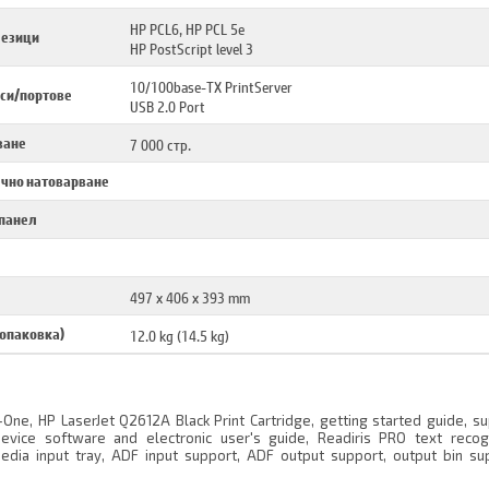
HP PCL6, HP PCL 5e
 езици
HP PostScript level 3
10/100base-TX PrintServer
си/портове
USB 2.0 Port
ване
7 000 стр.
чно натоварване
 панел
497 x 406 x 393 mm
 опаковка)
12.0 kg (14.5 kg)
-One, HP LaserJet Q2612A Black Print Cartridge, getting started guide, s
device software and electronic user's guide, Readiris PRO text recogn
dia input tray, ADF input support, ADF output support, output bin sup