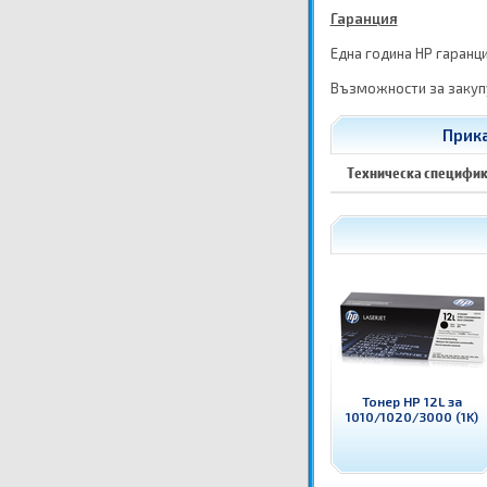
Гаранция
Една година HP гаранц
Възможности за закупу
Прика
Техническа специфи
Тонер HP 12L за
1010/1020/3000 (1K)