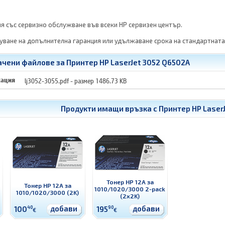
ия със сервизно обслужване във всеки HP сервизен център.
ване на допълнителна гаранция или удължаване срока на стандартната
чени файлове за Принтер HP LaserJet 3052 Q6502A
кация
lj3052-3055.pdf
- размер 1486.73 KB
Продукти имащи връзка с
Принтер HP Laser
Тонер HP 12A за
Тонер HP 12A за
1010/1020/3000 2-pack
1010/1020/3000 (2K)
(2x2K)
добави
добави
100
40
195
90
€
€