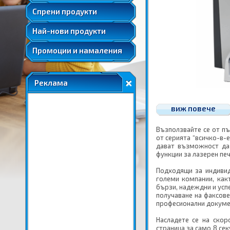
Удължени и допълнителни гаранции
Спрени продукти
Най-нови продукти
Промоции и намаления
Реклама
виж повече
Възползвайте се от пъ
от серията “всичко-в-
дават възможност да
функции за лазерен печ
Подходящи за индивид
големи компании, какт
бързи, надеждни и усп
получаване на факсове
професионални докуме
Насладете се на скор
страница за само 8 се