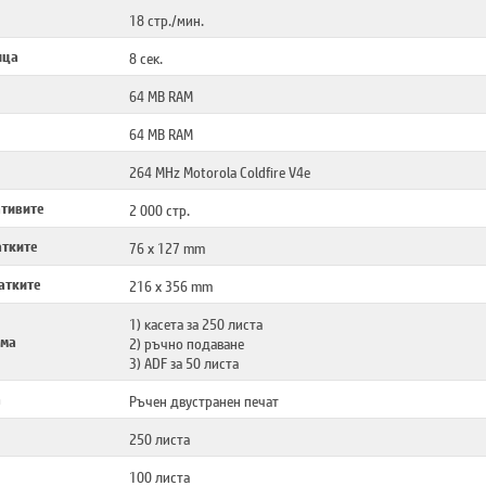
18 стр./мин.
ица
8 сек.
64 MB RAM
64 MB RAM
264 MHz Motorola Coldfire V4e
ативите
2 000 стр.
атките
76 x 127 mm
атките
216 x 356 mm
1) касета за 250 листа
ема
2) ръчно подаване
3) ADF за 50 листа
а
Ръчен двустранен печат
250 листа
100 листа