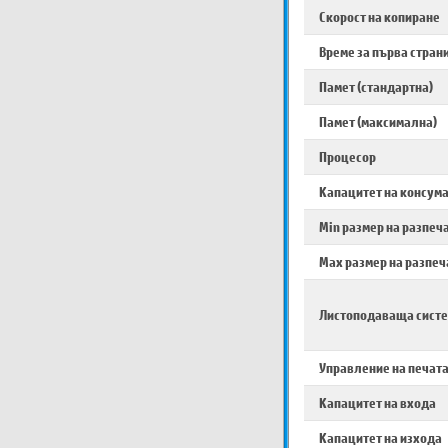
Скорост на копиране
Време за първа стран
Памет (стандартна)
Памет (максимална)
Процесор
Капацитет на консум
Min размер на разпеч
Max размер на разпеч
Листоподаваща сист
Управление на печат
Капацитет на входа
Капацитет на изхода