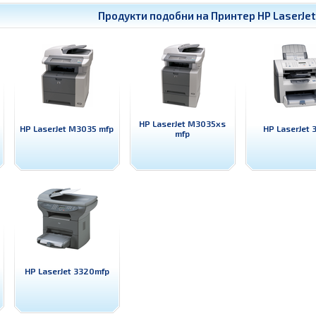
Продукти подобни на
Принтер HP LaserJe
HP LaserJet M3035xs
HP LaserJet M3035 mfp
HP LaserJet 
mfp
HP LaserJet 3320mfp