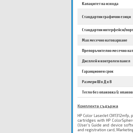
Капацитет на изхода
Стандартни графични езици
Стандартни интерфейси/пор
Max месечно натоварване
Препоръчително месечно на
Дисплей и контролен панел
Гаранционен срок
Размери Ш х Д х В
Тегло без опаковка (с опаков
Комплекта съдържа
HP Color LaserJet CM1312mfp, p
cartridges with HP ColorSphere
(User’s Guide and device soft
and registration card, Marketing