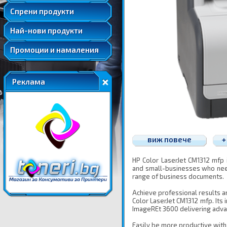
Удължени и допълнителни гаранции
Спрени продукти
Най-нови продукти
Промоции и намаления
Реклама
виж повече
+
HP Color LaserJet CM1312 mfp 
and small-businesses who need
range of business documents.
Achieve professional results a
Color LaserJet CM1312 mfp. Its
ImageREt 3600 delivering advanc
Easily be more productive with i