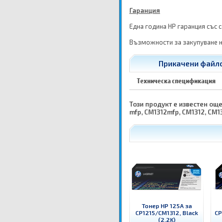
Гаранция
Една година HP гаранция със 
Възможности за закупуване н
Прикачени файлов
Техническа спецификация
Този продукт е известен още 
mfp, CM1312mfp, CM1312, CM1
Тонер HP 125A за
CP1215/CM1312, Black
CP
(2.2K)