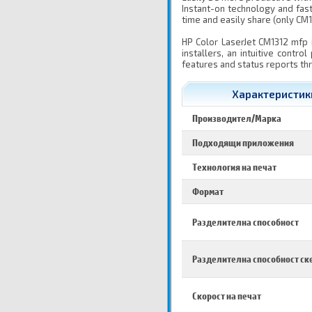
Instant-on technology and fas
time and easily share (only CM1
HP Color LaserJet CM1312 mfp i
installers, an intuitive contr
features and status reports thr
Характеристики
Производител/Марка
Подходящи приложения
Технология на печат
Формат
Разделителна способност
Разделителна способност ск
Скорост на печат