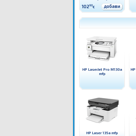
добави
102
90
€
HP LaserJet Pro M130a
HP
mfp
HP Laser 135a mfp