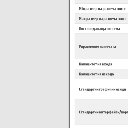
Min размер на разпечатките
Max размер на разпечатките
Листоподаваща система
Управление на печата
Капацитет на входа
Капацитет на изхода
Стандартни графични езици
Стандартни интерфейси/пор