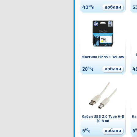
добави
40
40
6
€
Мастило HP 953, Yellow
добави
28
40
4
€
Кабел USB 2.0 Type A-B
Ка
(0.8 m)
добави
6
00
6
0
€