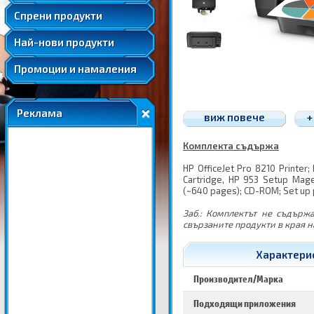
Удължени и допълнителни гаранции
Спрени продукти
Най-нови продукти
Промоции и намаления
Реклама
виж повече
+
Комплекта съдържа
HP OfficeJet Pro 8210 Printer;
Cartridge, HP 953 Setup Magen
(~640 pages); CD-ROM; Set up 
Заб.: Комплектът не съдърж
свързаните продукти в края н
Характерис
Производител/Марка
Подходящи приложения