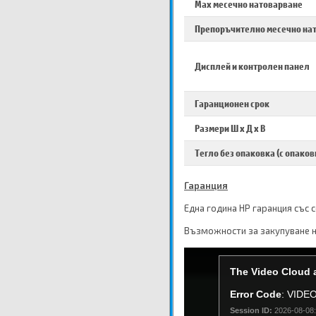
Max месечно натоварване
Препоръчително месечно на
Дисплей и контролен панел
Гаранционен срок
Размери Ш х Д х В
Тегло без опаковка (с опаков
Гаранция
Една година HP гаранция със 
Възможности за закупуване н