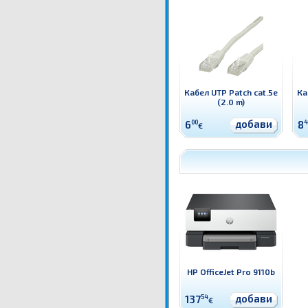
Кабел UTP Patch cat.5e
Ка
(2.0 m)
добави
6
00
8
4
€
HP OfficeJet Pro 9110b
добави
137
54
€