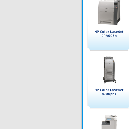
HP Color LaserJet
CP4005n
HP Color LaserJet
4700ph+