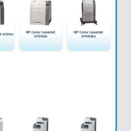
HP Color LaserJet
HP Color LaserJet
et 4700n
4700dn
4700dtn