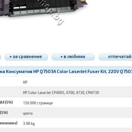
+ за сравнение
+ в любими
отпечатай
а Консуматив HP Q7503A Color LaserJet Fuser Kit, 220V Q750
HP
HP Color LaserJet CP4005, 4700, 4730, CM4730
 A4 (5%)
150 000 страници
 (5%)
цента
 опаковка)
3.98 kg