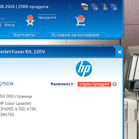
6 | 2588 продукта
продукта
л
|
Вход
Контакти
Условия за ползване
rJet Fuser Kit, 220V
Q7503A
Наличност:
спрян продукт
150 000 страници
HP Color LaserJet
CP4005, 4700, 4730,
CM4730