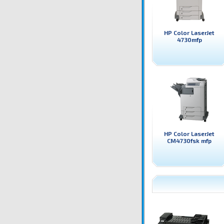
HP Color LaserJet
4730mfp
HP Color LaserJet
CM4730fsk mfp