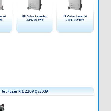
erJet
HP Color LaserJet
HP Color LaserJet
fp
CM4730 mfp
CM4730f mfp
Jet Fuser Kit, 220V Q7503A