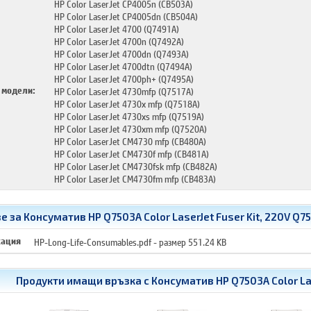
HP Color LaserJet CP4005n (CB503A)
HP Color LaserJet CP4005dn (CB504A)
HP Color LaserJet 4700 (Q7491A)
HP Color LaserJet 4700n (Q7492A)
HP Color LaserJet 4700dn (Q7493A)
HP Color LaserJet 4700dtn (Q7494A)
HP Color LaserJet 4700ph+ (Q7495A)
 модели:
HP Color LaserJet 4730mfp (Q7517A)
HP Color LaserJet 4730x mfp (Q7518A)
HP Color LaserJet 4730xs mfp (Q7519A)
HP Color LaserJet 4730xm mfp (Q7520A)
HP Color LaserJet CM4730 mfp (CB480A)
HP Color LaserJet CM4730f mfp (CB481A)
HP Color LaserJet CM4730fsk mfp (CB482A)
HP Color LaserJet CM4730fm mfp (CB483A)
 за Консуматив HP Q7503A Color LaserJet Fuser Kit, 220V Q7
кация
HP-Long-Life-Consumables.pdf
- размер 551.24 KB
Продукти имащи връзка с
Консуматив HP Q7503A Color Las