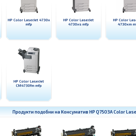
HP Color LaserJet 4730x
HP Color LaserJet
HP Color Las
mfp
4730xs mfp
4730xm m
HP Color LaserJet
CM4730fm mfp
Продукти подобни на
Консуматив HP Q7503A Color Laser