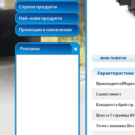
Удължени и допълнителни гаранции
Спрени продукти
Най-нови продукти
Промоции и намаления
Реклама
виж повече
Характеристики н
Производител/Марка
Съвместимост
Капацитет в брой стр.
Цена за 1 страница A4
Тегло с опаковка (без