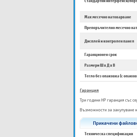
Стандартни интерфейси/пор
Max месечно натоварване
Препоръчително месечно на
Дисплей и контролен панел
Гаранционен срок
Размери Ш х Д х В
Тегло без опаковка (с опаков
Гаранция
Три години HP гаранция със с
Възможности за закупуване н
Прикачени файлове 
Техническа спецификация