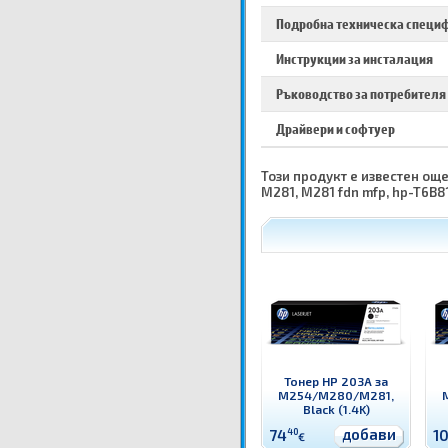
Подробна техническа специ
Инструкции за инсталация
Ръководство за потребителя
Драйвери и софтуер
Този продукт е известен още
M281, M281 fdn mfp, hp-T6B8
Тонер HP 203A за
M254/M280/M281,
Black (1.4K)
добави
74
40
1
€