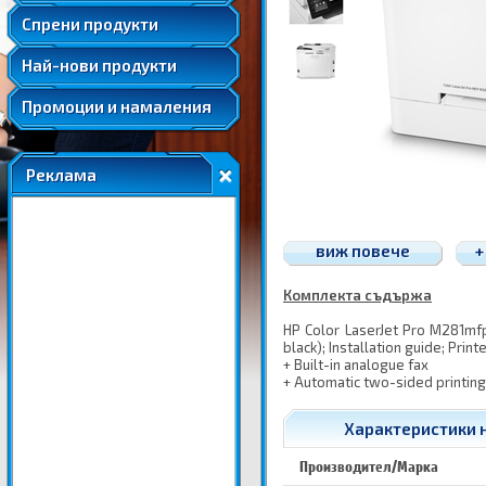
Удължени и допълнителни гаранции
Спрени продукти
Най-нови продукти
Промоции и намаления
Реклама
виж повече
+
Комплекта съдържа
HP Color LaserJet Pro M281mfp
black); Installation guide; Pr
+ Built-in analogue fax
+ Automatic two-sided printing
Характеристики н
Производител/Марка