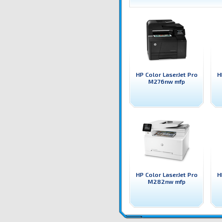
HP Color LaserJet Pro
H
M276nw mfp
HP Color LaserJet Pro
H
M282nw mfp