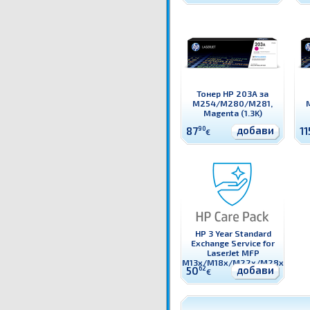
Тонер HP 203A за
M254/M280/M281,
Magenta (1.3K)
добави
87
90
11
€
HP 3 Year Standard
Exchange Service for
LaserJet MFP
M13x/M18x/M22x/M28x
добави
50
62
€