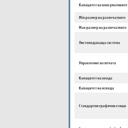
Капацитет на консумативите
Min размер на разпечатките
Max размер на разпечатките
Листоподаваща система
Управление на печата
Капацитет на входа
Капацитет на изхода
Стандартни графични езици