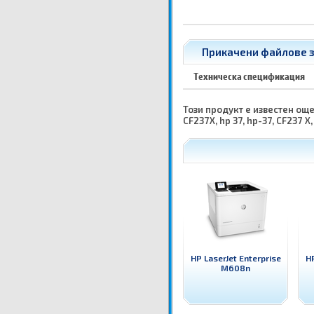
Прикачени файлове з
Техническа спецификация
Този продукт е известен още к
CF237X, hp 37, hp-37, CF237 X
HP LaserJet Enterprise
HP
M608n