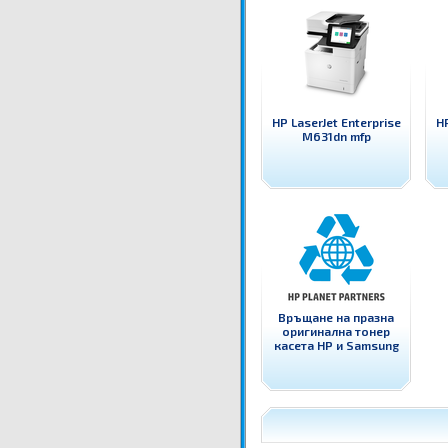
HP LaserJet Enterprise
HP
M631dn mfp
Връщане на празна
оригинална тонер
касета HP и Samsung