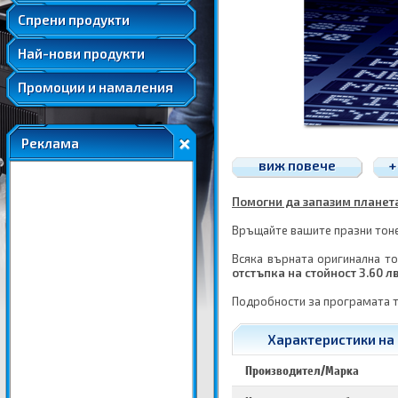
Удължени и допълнителни гаранции
Спрени продукти
Най-нови продукти
Промоции и намаления
Реклама
виж повече
+
Помогни да запазим планетат
Връщайте вашите празни тонер
Всяка върната оригинална то
отстъпка на стойност 3.60 л
Подробности за програмата 
Характеристики на
Производител/Марка