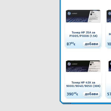
Тонер HP 35A за
M
P1005/P1006 (1.5K)
добави
87
90
1
€
Тонер HP 43X за
9000/9040/9050 (30K)
добави
390
40
5
€
CF237X Тонер HP 37X за M608/M609/M631/M632 (25K) Оригинален HP консуматив - тон