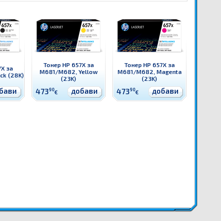
Тонер HP 657X за
Тонер HP 657X за
X за
M681/M682, Yellow
M681/M682, Magenta
ck (28K)
(23K)
(23K)
бави
добави
добави
473
90
473
90
€
€