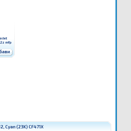
erJet
82z mfp
бави
2, Cyan (23K) CF471X