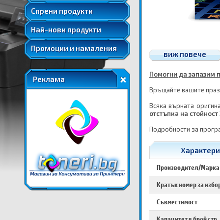
Удължени и допълнителни гаранции
Спрени продукти
Най-нови продукти
Промоции и намаления
виж повече
Помогни да запазим п
Реклама
Връщайте вашите празн
Всяка върната оригина
отстъпка на стойност 
Подробности за прогр
Характерис
Производител/Марка
Кратък номер за избо
Съвместимост
Капацитет в брой стр.