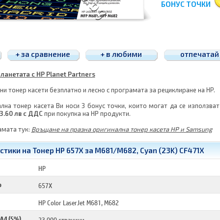
БОНУС ТОЧКИ
+ за сравнение
+ в любими
отпечатай
ланетата с HP Planet Partners
и тонер касети безплатно и лесно с програмата за рециклиране на HP.
лна тонер касета Ви носи 3 бонус точки, които могат да се използват
3.60 лв с ДДС
при покупка на HP продукти.
амата тук:
Връщане на празна оригинална тонер касета HP и Samsung
тики на Тонер HP 657X за M681/M682, Cyan (23K) CF471X
HP
р
657X
HP Color LaserJet M681, M682
 A4 (5%)
23 000 страници