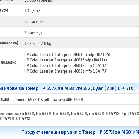
 (5%)
1.7 цента
Синьозелен
99 месеца
 опаковка)
1.62 kg (1.18 kg)
HP Color LaserJet Enterprise M681dh mfp (J8A10A)
HP Color LaserJet Enterprise M681f mfp (J8A11A)
 модели:
HP Color LaserJet Enterprise M681z mfp (J8A13A)
HP Color LaserJet Enterprise M682z mfp (J8A17A)
айлове за Тонер HP 657X за M681/M682, Cyan (23K) CF471X
кация
Toners-657X-DS.pdf
- размер 406.33 KB
н още като 657X, hp 657X, hp-657X, hp 657 X, нр 657Х, CF471X, hp CF471
 CF471 X, CF 471X
Продукти имащи връзка с
Тонер HP 657X за M681/M