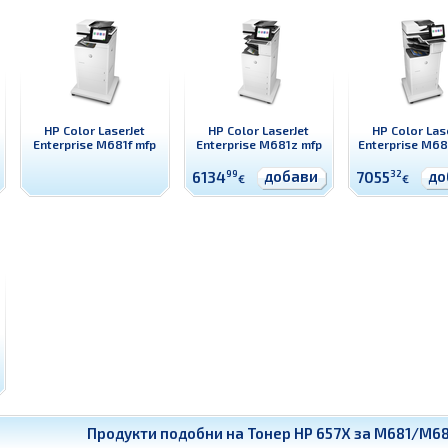
HP Color LaserJet
HP Color LaserJet
HP Color Las
Enterprise M681f mfp
Enterprise M681z mfp
Enterprise M6
добави
до
6134
99
7055
32
€
€
Продукти подобни на
Тонер HP 657X за M681/M68