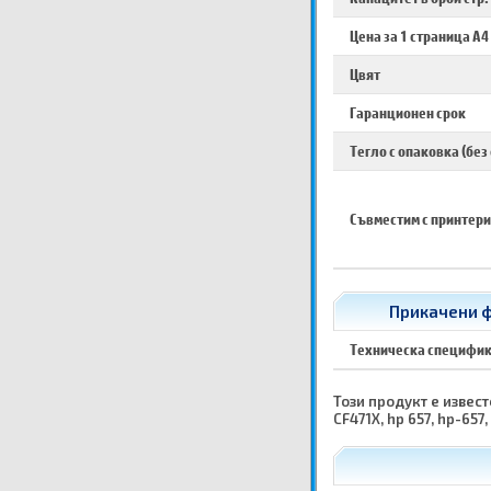
Цена за 1 страница A4
Цвят
Гаранционен срок
Тегло с опаковка (без
Съвместим с принтери
Прикачени ф
Техническа специфи
Този продукт е известе
CF471X, hp 657, hp-657,