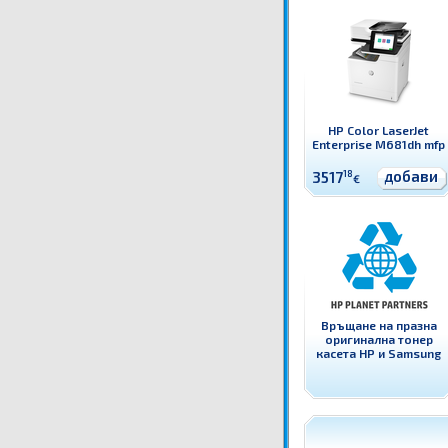
HP Color LaserJet
Enterprise M681dh mfp
добави
3517
18
€
Връщане на празна
оригинална тонер
касета HP и Samsung