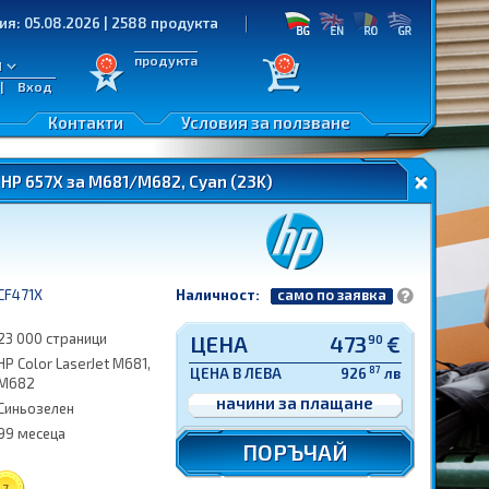
.08.2026 | 2588 продукта
продукта
л
|
Вход
Контакти
Условия за ползване
 HP 657X за M681/M682, Cyan (23K)
CF471X
Наличност:
само по заявка
23 000 страници
ЦЕНА
473
€
90
HP Color LaserJet M681,
87
ЦЕНА В ЛЕВА
926
лв
M682
начини за плащане
Синьозелен
99 месеца
ПОРЪЧАЙ
7