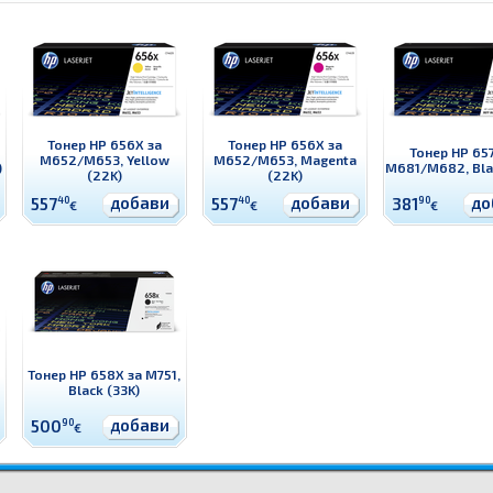
Тонер HP 656X за
Тонер HP 656X за
Тонер HP 657
M652/M653, Yellow
M652/M653, Magenta
)
M681/M682, Bla
(22K)
(22K)
добави
добави
до
557
40
557
40
381
90
€
€
€
Тонер HP 658X за M751,
Black (33K)
добави
500
90
€