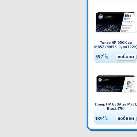
Тонер HP 656X за
M652/M653, Cyan (22K
добави
557
40
€
Тонер HP 658A за M751,
Black (7K)
добави
189
90
€