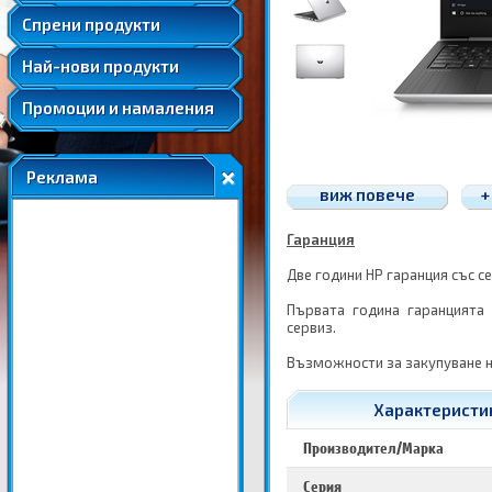
Удължени и допълнителни гаранции
Спрени продукти
Най-нови продукти
Промоции и намаления
Реклама
виж повече
+
Гаранция
Две години HP гаранция със с
Първата година гаранцията
сервиз.
Възможности за закупуване н
Характеристик
Производител/Марка
Серия