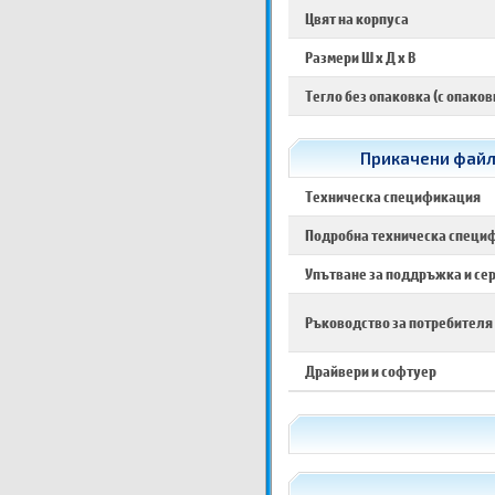
Цвят на корпуса
Размери Ш х Д х В
Тегло без опаковка (с опаков
Прикачени файло
Техническа спецификация
Подробна техническа специ
Упътване за поддръжка и се
Ръководство за потребителя
Драйвери и софтуер