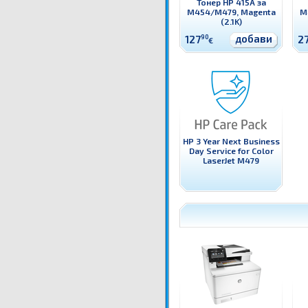
Тонер HP 415A за
M454/M479, Magenta
M
(2.1K)
добави
127
90
2
€
HP 3 Year Next Business
Day Service for Color
LaserJet M479