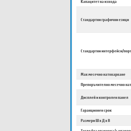
Капацитет на изхода
Стандартни графични езици
Стандартни интерфейси/пор
Max месечно натоварване
Препоръчително месечно на
Дисплей и контролен панел
Гаранционен срок
Размери Ш х Д х В
Тегло без опаковка (с опаков