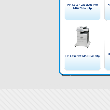
HP Color LaserJet Pro
H
M477fdw mfp
H
HP LaserJet M5035x mfp
W1A80A Принтер HP Color LaserJet Pro M479fdw mfp HP цветен лазерен принтер, копир, скенер
M479fdw mfp
W1A80A Принтер HP Color LaserJet Pro M479fdw mfp цена
W1A80A Принтер HP Col
W1A80A Принт