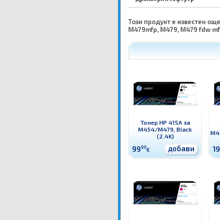
Този продукт е известен още
M479mfp, M479, M479 fdw m
Тонер HP 415A за
M454/M479, Black
M45
(2.4K)
добави
99
90
1
€