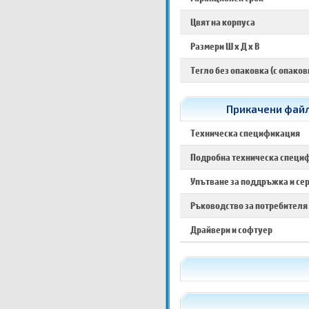
Цвят на корпуса
Размери Ш х Д х В
Тегло без опаковка (с опаков
Прикачени файл
Техническа спецификация
Подробна техническа специ
Упътване за поддръжка и се
Ръководство за потребителя
Драйвери и софтуер