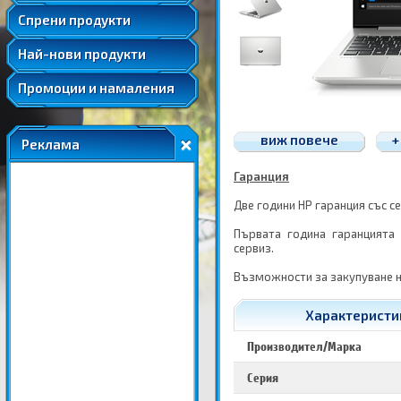
Удължени и допълнителни гаранции
Спрени продукти
Най-нови продукти
Промоции и намаления
виж повече
+
Реклама
Гаранция
Две години HP гаранция със с
Първата година гаранцията
сервиз.
Възможности за закупуване н
Характеристик
Производител/Марка
Серия