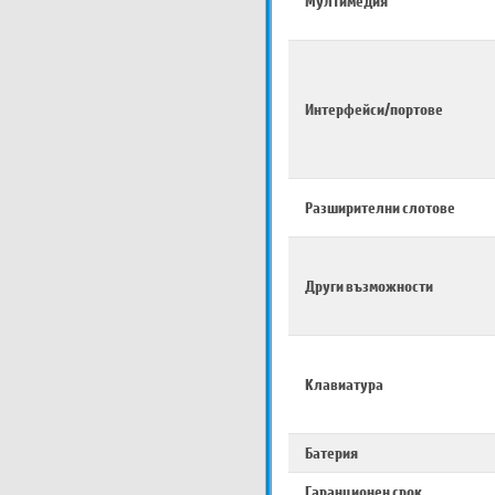
Мултимедия
Интерфейси/портове
Разширителни слотове
Други възможности
Клавиатура
Батерия
Гаранционен срок