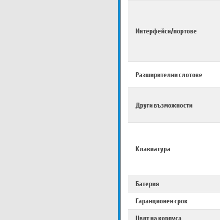
Интерфейси/портове
Разширителни слотове
Други възможности
Клавиатура
Батерия
Гаранционен срок
Цвят на корпуса