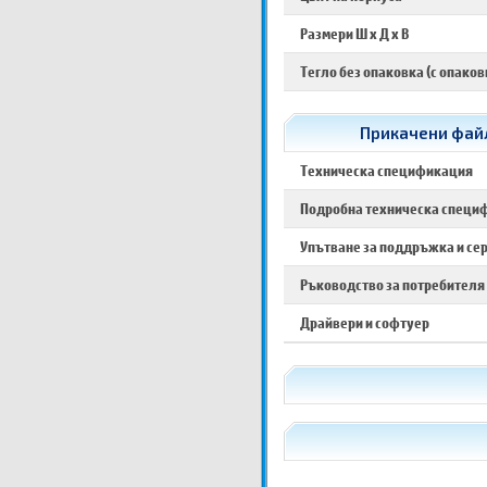
Размери Ш х Д х В
Тегло без опаковка (с опаков
Прикачени файл
Техническа спецификация
Подробна техническа специ
Упътване за поддръжка и се
Ръководство за потребителя
Драйвери и софтуер