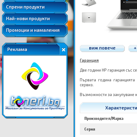
Удължени и допълнителни гаранции
Спрени продукти
Най-нови продукти
Промоции и намаления
виж повече
+
Реклама
Гаранция
Две години HP гаранция със с
Първата година гаранцията
сервиз.
Възможности за закупуване н
Характеристик
Производител/Марка
Серия