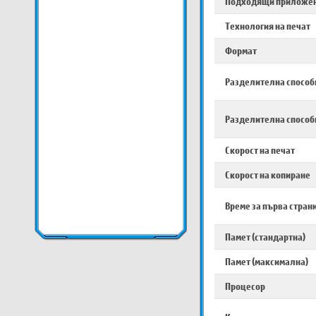
Подходящи приложе
Технология на печат
Формат
Разделителна способ
Разделителна способ
Скорост на печат
Скорост на копиране
Време за първа стран
Памет (стандартна)
Памет (максимална)
Процесор