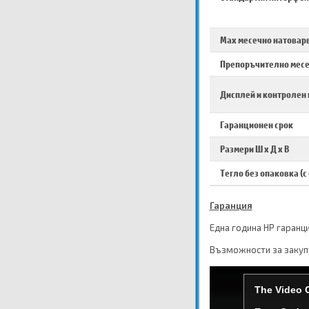
Max месечно натовар
Препоръчително месе
Дисплей и контролен
Гаранционен срок
Размери Ш х Д х В
Тегло без опаковка (с
Гаранция
Една година HP гаранц
Възможности за закупу