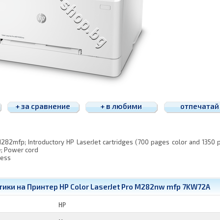
+ за сравнение
+ в любими
отпечатай
M282mfp; Introductory HP LaserJet cartridges (700 pages color and 1350
de; Power cord
less
ики на Принтер HP Color LaserJet Pro M282nw mfp 7KW72A
HP