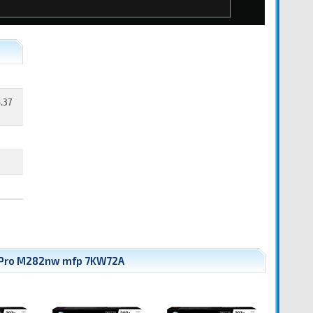
.37
t Pro M282nw mfp 7KW72A