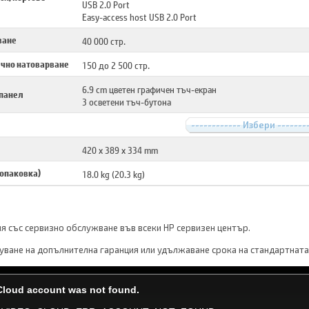
USB 2.0 Port
Easy-access host USB 2.0 Port
ване
40 000 стр.
чно натоварване
150 до 2 500 стр.
6.9 cm цветен графичен тъч-екран
 панел
3 осветени тъч-бутона
------------ Избери -------
420 x 389 x 334 mm
 опаковка)
18.0 kg (20.3 kg)
ия със сервизно обслужване във всеки HP сервизен център.
ване на допълнителна гаранция или удължаване срока на стандартната