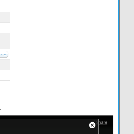
----
.