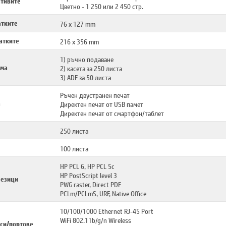
ативите
Цветно - 1 250 или 2 450 стр.
атките
76 x 127 mm
атките
216 x 356 mm
1) ръчно подаване
ема
2) касета за 250 листа
3) ADF за 50 листа
Ръчен двустранен печат
а
Директен печат от USB памет
Директен печат от смартфон/таблет
250 листа
100 листа
HP PCL 6, HP PCL 5c
HP PostScript level 3
 езици
PWG raster, Direct PDF
PCLm/PCLmS, URF, Native Office
10/100/1000 Ethernet RJ-45 Port
WiFi 802.11b/g/n Wireless
си/портове