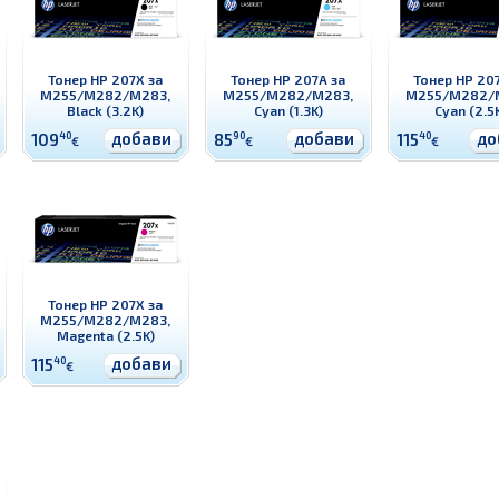
Тонер HP 207X за
Тонер HP 207A за
Тонер HP 20
M255/M282/M283,
M255/M282/M283,
M255/M282/
Black (3.2K)
Cyan (1.3K)
Cyan (2.5
добави
добави
до
109
40
85
90
115
40
€
€
€
Тонер HP 207X за
M255/M282/M283,
Magenta (2.5K)
добави
115
40
€