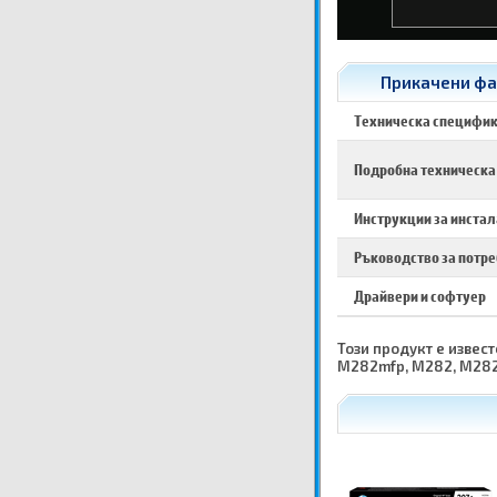
Прикачени фай
Техническа специфи
Подробна техническа
Инструкции за инста
Ръководство за потр
Драйвери и софтуер
Този продукт е извест
M282mfp, M282, M282