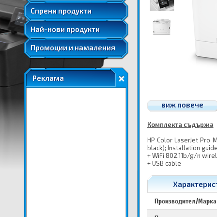
Удължени и допълнителни гаранции
Спрени продукти
Най-нови продукти
Промоции и намаления
Реклама
виж повече
Комплекта съдържа
HP Color LaserJet Pro 
black); Installation gui
+ WiFi 802.11b/g/n wire
+ USB cable
Характерист
Производител/Марка