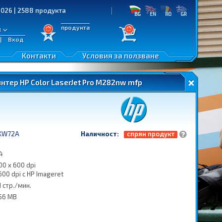
88 продукта
продукта
л
|
Вход
Контакти
Условия за ползване
нтер HP Color LaserJet Pro M282nw mfp
KW72A
Наличност:
спрян продукт
4
00 x 600 dpi
600 dpi с HP Imageret
1 стр./мин.
56 MB