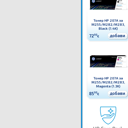
Тонер HP 207A за
M255/M282/M283,
Black (1.4K)
добави
72
90
€
Тонер HP 207A за
M255/M282/M283,
Magenta (1.3K)
добави
85
90
€