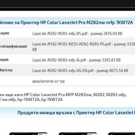
лове за Принтер HP Color LaserJet Pro M282nw mfp 7KW72A
кация
LaserJet-M282-M283-mfp-DS.pdf
- размер 2876.94 KB
LaserJet-M182-M183-M255-M282-M283-PG.pdf
- размер 3358
 спецификация
KB
лация
LaserJet-M282-M283-mfp-IG.pdf
- размер 3345.83 KB
ебителя
LaserJet-M282-M283-mfp-UG-EN.pdf
- размер 8075.54 KB
виж/изтегли от тук
ен още като HP Color LaserJet Pro MFP M282nw, M282, M282 mfp,
 nw mfp, hp-7KW72A, hp 7KW72A
Продукти имащи връзка с
Принтер HP Color LaserJe