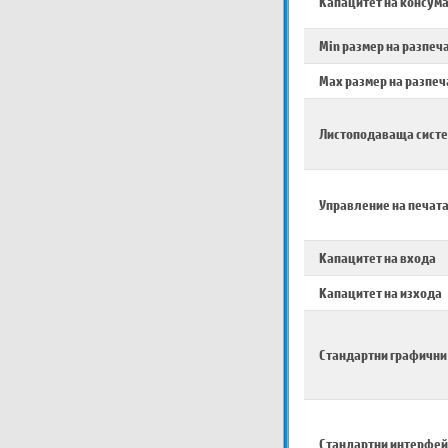
Капацитет на консум
Min размер на разпеч
Max размер на разпеч
Листоподаваща сист
Управление на печат
Капацитет на входа
Капацитет на изхода
Стандартни графични
Стандартни интерфей