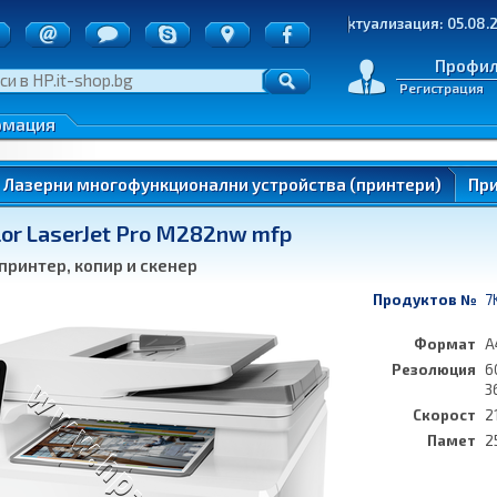
точки
Последна актуализация: 05.08.2026 | 25
д на пратките
е на стоки
Профи
Регистрация
денциалност
 по ОП ИК
рмация
нтери)
Лазерни многофункционални устройства (принтери)
При
or LaserJet Pro M282nw mfp
ung
принтер, копир и скенер
Продуктов №
7
Формат
A
Резолюция
6
3
ung
Скорост
2
Памет
2