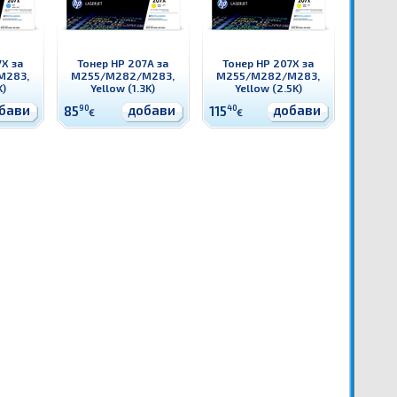
7X за
Тонер HP 207A за
Тонер HP 207X за
M283,
M255/M282/M283,
M255/M282/M283,
K)
Yellow (1.3K)
Yellow (2.5K)
бави
добави
добави
85
90
115
40
€
€