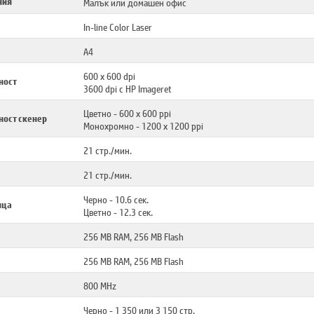
ния
Малък или домашен офис
In-line Color Laser
A4
600 x 600 dpi
ност
3600 dpi с HP Imageret
Цветно - 600 x 600 ppi
ност скенер
Монохромно - 1200 x 1200 ppi
21 стр./мин.
21 стр./мин.
Черно - 10.6 сек.
ица
Цветно - 12.3 сек.
256 MB RAM, 256 MB Flash
256 MB RAM, 256 MB Flash
800 MHz
Черно - 1 350 или 3 150 стр.