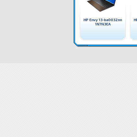
HP Envy 13-ba0032nn
H
1N7N3EA
1N7N1EA Лаптоп HP Envy 13-ba0003nu 1N7N1EA Преносим компютър / лаптоп HP
Цени 1N7N1EA 
13-ba0003nu 1N7N1EA цена
1N7N1EA Лаптоп HP Envy 13-ba0003nu 1N7N1EA доставка
Драйвер