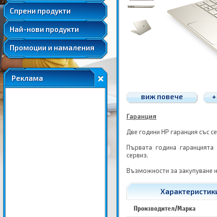
Удължени и допълнителни гаранции
Спрени продукти
Най-нови продукти
Промоции и намаления
Реклама
виж повече
+
Гаранция
Две години HP гаранция със с
Първата година гаранцията
сервиз.
Възможности за закупуване н
Характеристики
Производител/Марка