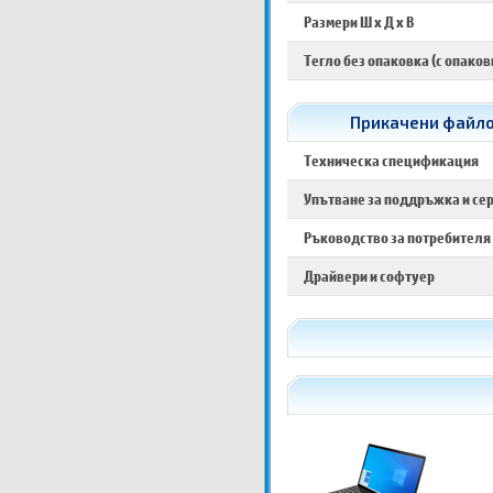
Размери Ш х Д х В
Тегло без опаковка (с опаков
Прикачени файлов
Техническа спецификация
Упътване за поддръжка и се
Ръководство за потребителя
Драйвери и софтуер