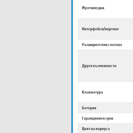
Мултимедия
Интерфейси/портове
Разширителни слотове
Други възможности
Клавиатура
Батерия
Гаранционен срок
Цвят на корпуса