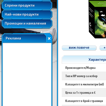
Удължени и допълнителни гаранции
Спрени продукти
Най-нови продукти
Промоции и намаления
Реклама
виж повече
+
Характери
Производител/Марка
Тип и HP номер за избор
Капацитет в милилитри (ml)
Цена за 1 страница в €
Капацитет в брой страници