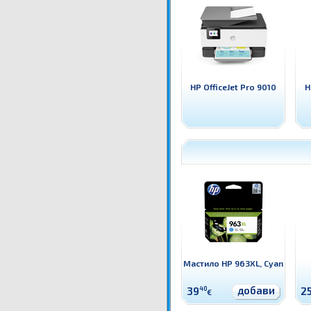
HP OfficeJet Pro 9010
H
Мастило HP 963XL, Cyan
добави
39
40
2
€