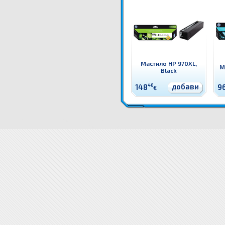
Мастило HP 970XL,
М
Black
добави
148
40
9
€
3JA29AE Мастило HP 963XL, Yellow Оригинален HP консуматив - касета с мастило
Цени 3JA
Мастило HP 963XL, Yellow доставка
Драйвери 3JA29AE Мастило HP 963X