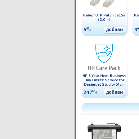
Кабел UTP Patch cat.5e
Ка
(2.0 m)
добави
6
00
8
4
€
HP 3 Year Next Business
Day Onsite Service for
DesignJet Studio-61cm
добави
247
46
€