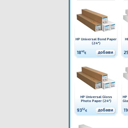
HP Universal Bond Paper
H
(24")
добави
18
40
2
€
HP Universal Gloss
HP 
Photo Paper (24")
Glo
добави
93
52
11
€