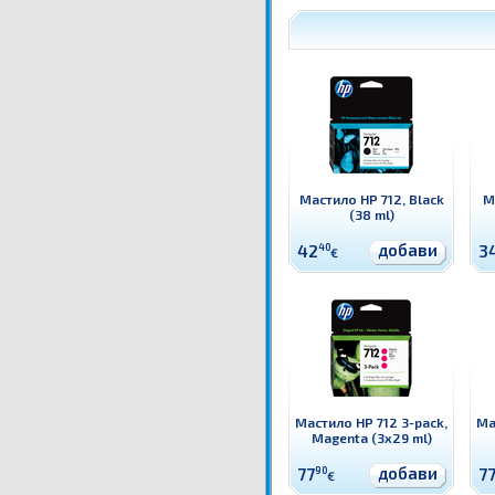
Мастило HP 712, Black
М
(38 ml)
добави
42
40
3
€
Мастило HP 712 3-pack,
Ма
Magenta (3x29 ml)
добави
77
90
7
€