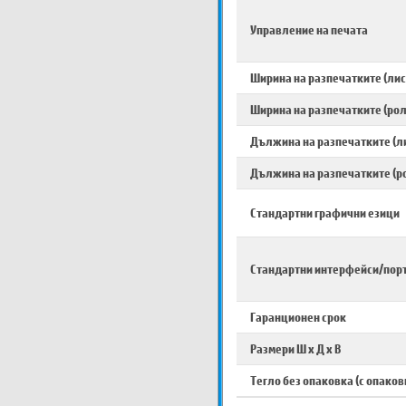
Управление на печата
Ширина на разпечатките (лис
Ширина на разпечатките (рол
Дължина на разпечатките (л
Дължина на разпечатките (р
Стандартни графични езици
Стандартни интерфейси/пор
Гаранционен срок
Размери Ш х Д х В
Тегло без опаковка (с опаков