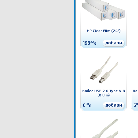
HP Clear Film (24")
добави
193
22
€
Кабел USB 2.0 Type A-B
Ка
(0.8 m)
добави
6
00
6
0
€