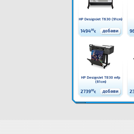
HP DesignJet T630 (91cm)
добави
1494
00
9
€
HP DesignJet T830 mfp
(61cm)
добави
2739
00
2
€
5HB12C Плотер HP DesignJet Studio Steel (61cm) Широкоформатен принтер / плотер HP
Цени 5HB
HP DesignJet Studio Steel (61cm) цена
5HB12C Плотер HP DesignJet Studio Steel (61cm) доставка