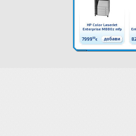
HP Color LaserJet
Enterprise M880z mfp
En
добави
7999
00
8
€
3WT91A Принтер HP Color LaserJet Enterprise M776z mfp HP цветен лазерен принтер, копир, ск
LaserJet Enterprise M776z mfp
3WT91A Принтер HP Color LaserJet Enterprise M776z mfp цена
3WT
LaserJet Enterprise M776z mfp