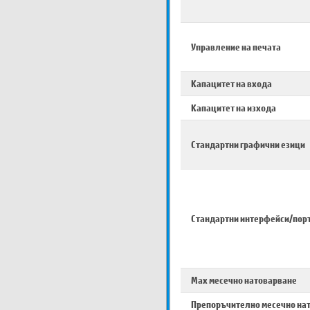
Управление на печата
Капацитет на входа
Капацитет на изхода
Стандартни графични езици
Стандартни интерфейси/пор
Max месечно натоварване
Препоръчително месечно на