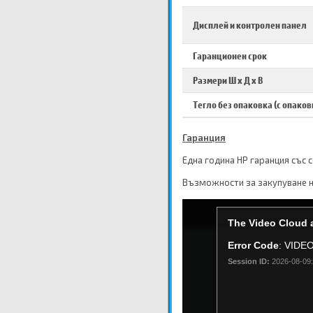
Дисплей и контролен панел
Гаранционен срок
Размери Ш х Д х В
Тегло без опаковка (с опаков
Гаранция
Една година HP гаранция със 
Възможности за закупуване н