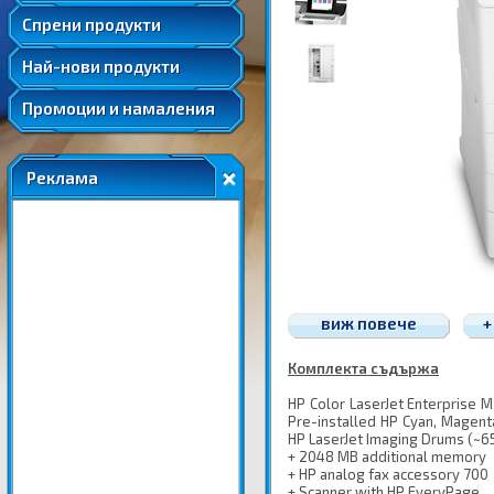
Удължени и допълнителни гаранции
Спрени продукти
Най-нови продукти
Промоции и намаления
Реклама
виж повече
+
Комплекта съдържа
HP Color LaserJet Enterprise M
Pre-installed HP Cyan, Magenta
HP LaserJet Imaging Drums (~6
+ 2048 MB additional memory
+ HP analog fax accessory 700
+ Scanner with HP EveryPage