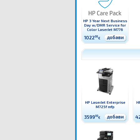
HP 3 Year Next Business
Day w/DMR Service for
Color LaserJet M776
добави
1022
08
€
HP LaserJet Enterprise
HP
M725f mfp
добави
3599
00
4
€