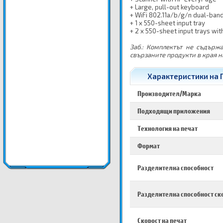
+ Large, pull-out keyboard
+ WiFi 802.11a/b/g/n dual-ban
+ 1 x 550-sheet input tray
+ 2 x 550-sheet input trays wit
Заб.: Комплектът не съдърж
свързаните продукти в края н
Характеристики на П
Производител/Марка
Подходящи приложения
Технология на печат
Формат
Разделителна способност
Разделителна способност ск
Скорост на печат