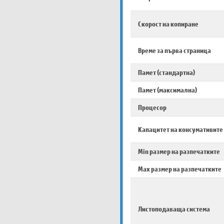
Скорост на копиране
Време за първа страница
Памет (стандартна)
Памет (максимална)
Процесор
Капацитет на консумативите
Min размер на разпечатките
Max размер на разпечатките
Листоподаваща система