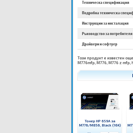
Техническа спецификация
Подробна техническа специ
Инструкции за инсталация
Ръководство за потребителя
Драйвери и софтуер
Този продукт е известен още
M776mfp, M776, M776 z mfp,
Тонер HP 659A за
M776/M856, Black (16K)
M77