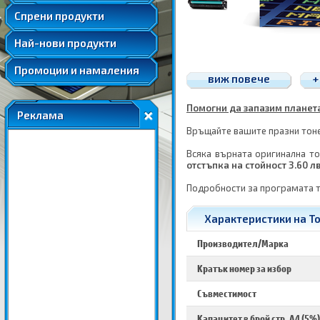
Удължени и допълнителни гаранции
Спрени продукти
Най-нови продукти
Промоции и намаления
виж повече
+
Помогни да запазим планетат
Реклама
Връщайте вашите празни тонер
Всяка върната оригинална то
отстъпка на стойност 3.60 л
Подробности за програмата 
Характеристики на То
Производител/Марка
Кратък номер за избор
Съвместимост
Капацитет в брой стр. A4 (5%)