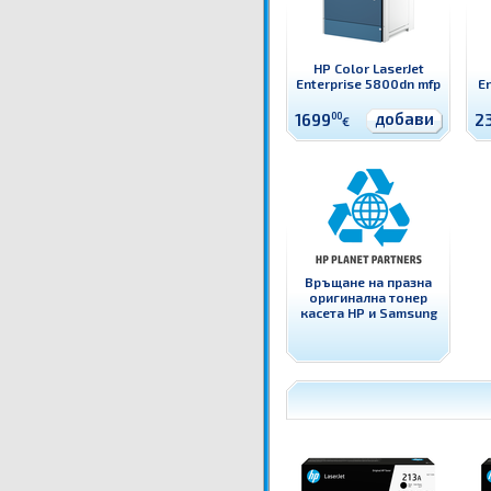
HP Color LaserJet
Enterprise 5800dn mfp
En
добави
1699
00
2
€
Връщане на празна
оригинална тонер
касета HP и Samsung