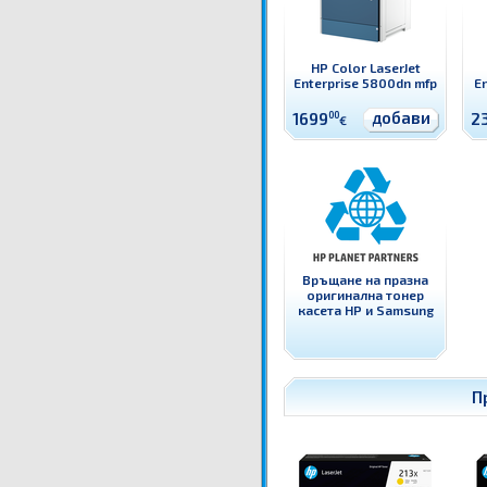
HP Color LaserJet
Enterprise 5800dn mfp
En
добави
1699
00
2
€
Връщане на празна
оригинална тонер
касета HP и Samsung
П