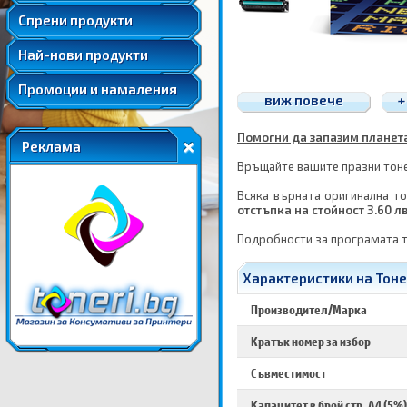
Удължени и допълнителни гаранции
Спрени продукти
Най-нови продукти
Промоции и намаления
виж повече
+
Помогни да запазим планетат
Реклама
Връщайте вашите празни тонер
Всяка върната оригинална то
отстъпка на стойност 3.60 л
Подробности за програмата 
Характеристики на Тоне
Производител/Марка
Кратък номер за избор
Съвместимост
Капацитет в брой стр. A4 (5%)