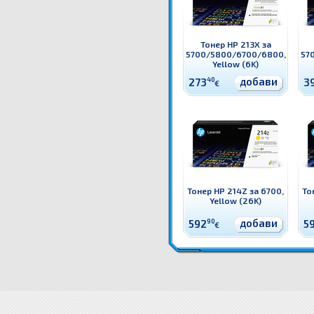
Тонер HP 213X за
5700/5800/6700/6800,
57
Yellow (6K)
добави
273
40
3
€
Тонер HP 214Z за 6700,
То
Yellow (26K)
добави
592
90
5
€
W2133Y Тонер HP 213Y за 5700/5800/6700/6800, Magenta (12K) Оригинален HP консуматив - тон
213Y за 5700/5800/6700/6800, Magenta (12K)
W2133Y Тонер HP 213Y за 5700/5800/6700/6800, M
продукти W2133Y Тонер HP 213Y за 5700/5800/6700/6