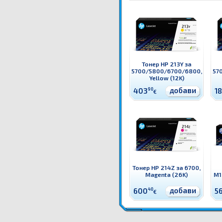
Тонер HP 213Y за
5700/5800/6700/6800,
57
Yellow (12K)
добави
403
90
1
€
Тонер HP 214Z за 6700,
Magenta (26K)
M1
добави
600
40
5
€