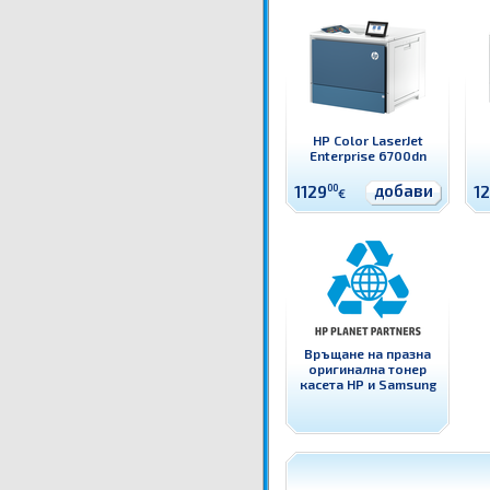
HP Color LaserJet
Enterprise 6700dn
добави
1129
00
1
€
Връщане на празна
оригинална тонер
касета HP и Samsung