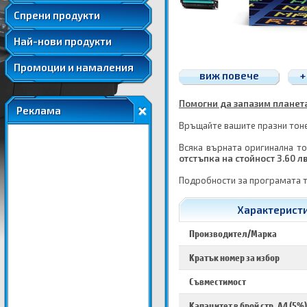
Удължени и допълнителни гаранции
Спрени продукти
Най-нови продукти
Промоции и намаления
виж повече
+
Помогни да запазим планетат
Реклама
Връщайте вашите празни тонер
Всяка върната оригинална то
отстъпка на стойност 3.60 л
Подробности за програмата 
Характеристик
Производител/Марка
Кратък номер за избор
Съвместимост
Капацитет в брой стр. A4 (5%)