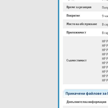
Време за реакция
Попр
Покритие
9 ча
Място на обслужване
В се
Приложимост
В га
HP P
HP 
HP 
HP 
HP 
Съвместимост
HP 
HP P
HP P
HP P
HP P
Прикачени файлове за HP
Допълнителна информация