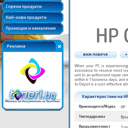
Удължени и допълнителни гаранции
Спрени продукти
Най-нови продукти
Промоции и намаления
Реклама
виж повече
+
When your PC is experiencing
assistance to resolve most is
unit to an authorized repair ce
within 4-7 business days, and w
to Depot is a cost-effective alt
Характеристики на HP 
Производител/Марка
HP
Тип поддръжка
Връ
Продължителност
3 г