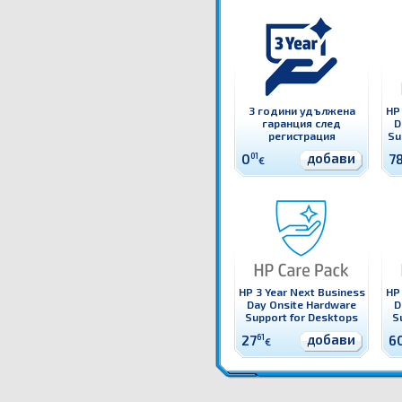
3 години удължена
HP 
гаранция след
D
регистрация
Su
добави
0
01
7
€
HP 3 Year Next Business
HP 
Day Onsite Hardware
D
Support for Desktops
S
добави
27
61
6
€
UK707E HP 3 Year Return for Repair Hardware Support for Notebooks Оригинална HP гаранци