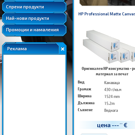
Удължени и допълнителни гаранции
Спрени продукти
HP Professional Matte Canvas
Най-нови продукти
Промоции и намаления
Реклама
Оригинален HP консуматив - 
материал за печат
Вид
Канаваца
Грамаж
430 г/кв.м
Ширина
1524 mm
Дължина
15.2m
Съхнене
Веднага
цена
---
€
--