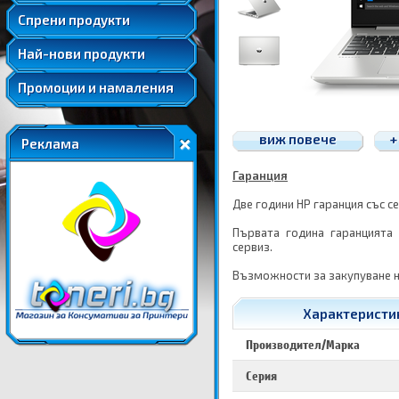
Удължени и допълнителни гаранции
Спрени продукти
Най-нови продукти
Промоции и намаления
виж повече
+
Реклама
Гаранция
Две години HP гаранция със с
Първата година гаранцията
сервиз.
Възможности за закупуване н
Характеристик
Производител/Марка
Серия