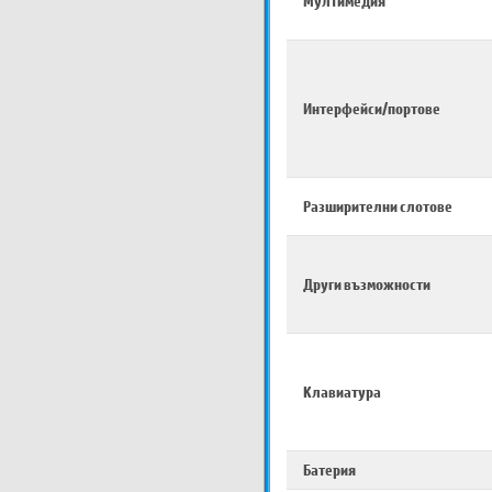
Мултимедия
Интерфейси/портове
Разширителни слотове
Други възможности
Клавиатура
Батерия