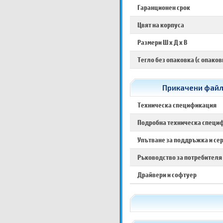
Гаранционен срок
Цвят на корпуса
Размери Ш х Д х В
Тегло без опаковка (с опаков
Прикачени файло
Техническа спецификация
Подробна техническа специ
Упътване за поддръжка и се
Ръководство за потребителя
Драйвери и софтуер