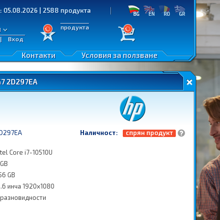
2026 | 2588 продукта
продукта
л
|
Вход
Контакти
Условия за ползване
G7 2D297EA
D297EA
Наличност:
спрян продукт
ntel Core i7-10510U
 GB
56 GB
5.6 инча 1920x1080
 разновидности