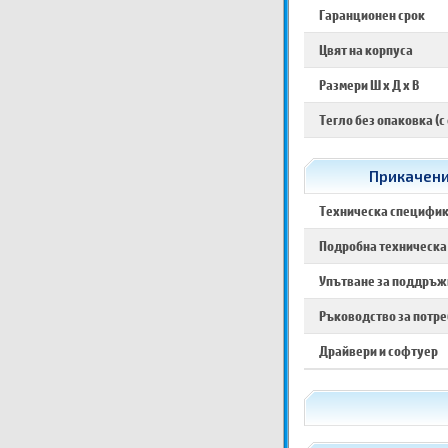
Гаранционен срок
Цвят на корпуса
Размери Ш х Д х В
Тегло без опаковка (с
Прикачени
Техническа специфи
Подробна техническа
Упътване за поддръжк
Ръководство за потр
Драйвери и софтуер