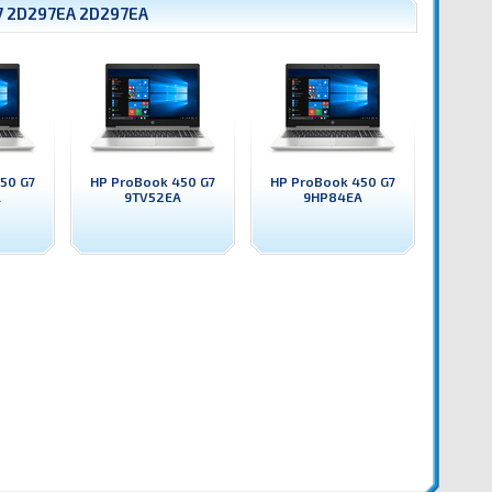
7 2D297EA 2D297EA
50 G7
HP ProBook 450 G7
HP ProBook 450 G7
A
9TV52EA
9HP84EA