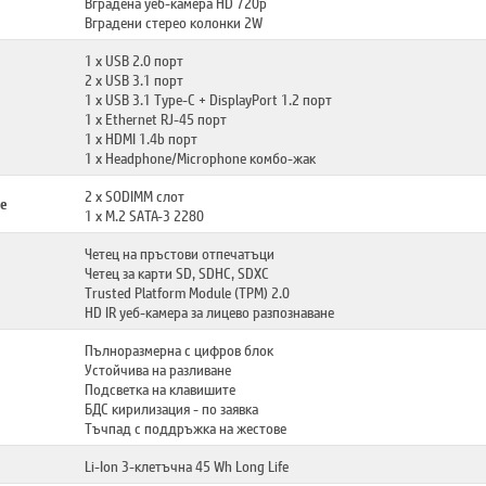
Вградена уеб-камера HD 720p
Вградени стерео колонки 2W
1 x USB 2.0 порт
2 x USB 3.1 порт
1 x USB 3.1 Type-C + DisplayPort 1.2 порт
1 x Ethernet RJ-45 порт
1 x HDMI 1.4b порт
1 x Headphone/Microphone комбо-жак
2 x SODIMM слот
е
1 x M.2 SATA-3 2280
Четец на пръстови отпечатъци
Четец за карти SD, SDHC, SDXC
Trusted Platform Module (TPM) 2.0
HD IR уеб-камера за лицево разпознаване
Пълноразмерна с цифров блок
Устойчива на разливане
Подсветка на клавишите
БДС кирилизация - по заявка
Тъчпад с поддръжка на жестове
Li-Ion 3-клетъчна 45 Wh Long Life