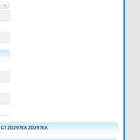
----
 G7 2D297EA 2D297EA