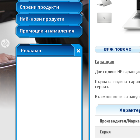
Удължени и допълнителни гаранции
Спрени продукти
Най-нови продукти
Промоции и намаления
виж повече
Реклама
Гаранция
Две години HP гаранци
Първата година гара
сервиз.
Възможности за закупу
Характер
Производител/Марка
Серия