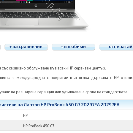
+ за сравнение
+ в любими
отпечатай
я със сервизно обслужване във всеки HP сервизен център.
нцията е международна с покритие във всяка държава с HP отори
ване на разширена гаранция или удължаване срока на стандартната.
истики на Лаптоп HP ProBook 450 G7 2D297EA 2D297EA
HP
HP ProBook 450 G7