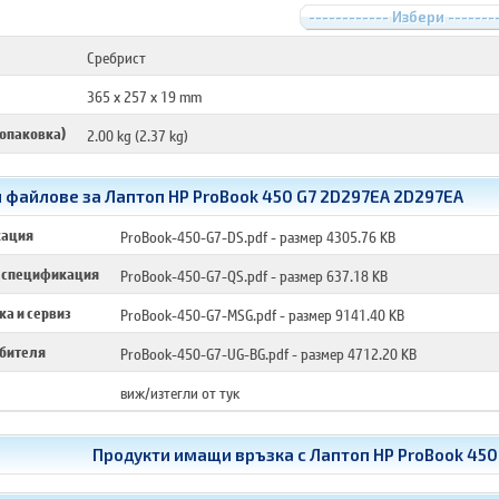
------------ Избери -------
Сребрист
365 x 257 x 19 mm
 опаковка)
2.00 kg (2.37 kg)
 файлове за Лаптоп HP ProBook 450 G7 2D297EA 2D297EA
кация
ProBook-450-G7-DS.pdf
- размер 4305.76 KB
 спецификация
ProBook-450-G7-QS.pdf
- размер 637.18 KB
а и сервиз
ProBook-450-G7-MSG.pdf
- размер 9141.40 KB
ебителя
ProBook-450-G7-UG-BG.pdf
- размер 4712.20 KB
виж/изтегли от тук
Продукти имащи връзка с
Лаптоп HP ProBook 450