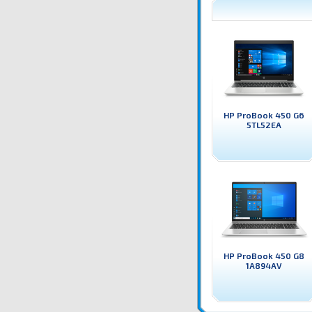
HP ProBook 450 G6
5TL52EA
HP ProBook 450 G8
1A894AV