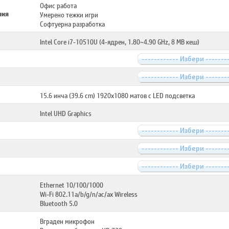
Офис работа
ния
Умерено тежки игри
Софтуерна разработка
Intel Core i7-10510U (4-ядрен, 1.80~4.90 GHz, 8 MB кеш)
------------ Избери -------
------------ Избери -------
15.6 инча (39.6 cm) 1920x1080 матов с LED подсветка
Intel UHD Graphics
------------ Избери -------
------------ Избери -------
------------ Избери -------
Ethernet 10/100/1000
Wi-Fi 802.11a/b/g/n/ac/ax Wireless
Bluetooth 5.0
Вграден микрофон