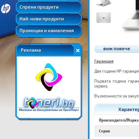
Удължени и допълнителни гаранции
Спрени продукти
Най-нови продукти
Промоции и намаления
виж повече
Реклама
Гаранция
Две години HP гаранци
Първата година гара
сервиз.
Възможности за закупу
Характер
Производител/Марка
Серия