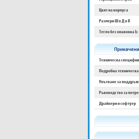
Цвят на корпуса
Размери Ш х Д х В
Тегло без опаковка (с
Прикачени
Техническа специфи
Подробна техническа
Упътване за поддръжк
Ръководство за потр
Драйвери и софтуер