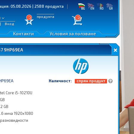
5.08.2026 | 2588 продукта
продукта
л
|
Вход
Контакти
Условия за ползване
G7 9HP69EA
HP69EA
Наличност:
спрян продукт
ntel Core i5-10210U
 GB
12 GB
5.6 инча 1920x1080
 разновидности