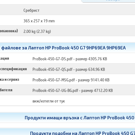
Сребрист
365 x 257 x 19 mm
 опаковка)
2.00 kg (2.37 kg)
 файлове за Лаптоп HP ProBook 450 G7 9HP69EA 9HP69EA
кация
ProBook-450-G7-DS.pdf
- размер 4305.76 KB
 спецификация
ProBook-450-G7-QS.pdf
- размер 634.96 KB
а и сервиз
ProBook-450-G7-MSG.pdf
- размер 9141.40 KB
ебителя
ProBook-450-G7-UG-BG.pdf
- размер 4712.20 KB
виж/изтегли от тук
Продукти имащи връзка с
Лаптоп HP ProBook 450
Продукти подобни на
Лаптоп HP ProBook 450 G