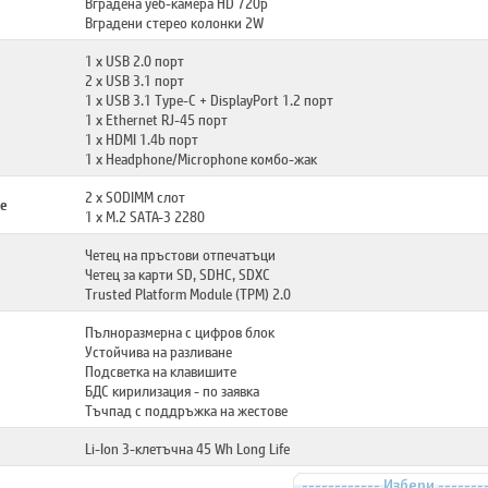
Вградена уеб-камера HD 720p
Вградени стерео колонки 2W
1 x USB 2.0 порт
2 x USB 3.1 порт
1 x USB 3.1 Type-C + DisplayPort 1.2 порт
1 x Ethernet RJ-45 порт
1 x HDMI 1.4b порт
1 x Headphone/Microphone комбо-жак
2 x SODIMM слот
е
1 x M.2 SATA-3 2280
Четец на пръстови отпечатъци
Четец за карти SD, SDHC, SDXC
Trusted Platform Module (TPM) 2.0
Пълноразмерна с цифров блок
Устойчива на разливане
Подсветка на клавишите
БДС кирилизация - по заявка
Тъчпад с поддръжка на жестове
Li-Ion 3-клетъчна 45 Wh Long Life
------------ Избери -------