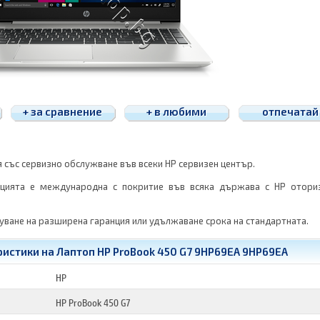
+ за сравнение
+ в любими
отпечатай
я със сервизно обслужване във всеки HP сервизен център.
нцията е международна с покритие във всяка държава с HP отори
ване на разширена гаранция или удължаване срока на стандартната.
истики на Лаптоп HP ProBook 450 G7 9HP69EA 9HP69EA
HP
HP ProBook 450 G7