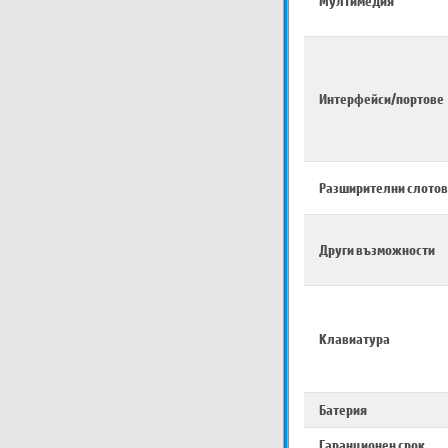
Мултимедия
Интерфейси/портове
Разширителни слотов
Други възможности
Клавиатура
Батерия
Гаранционен срок