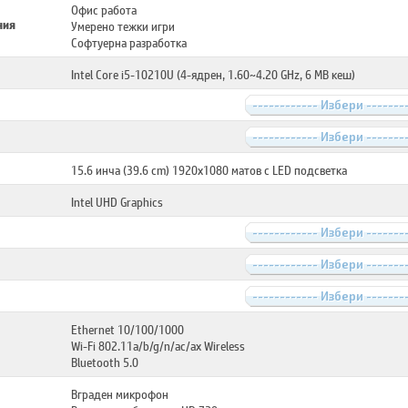
Офис работа
ния
Умерено тежки игри
Софтуерна разработка
Intel Core i5-10210U (4-ядрен, 1.60~4.20 GHz, 6 MB кеш)
------------ Избери -------
------------ Избери -------
15.6 инча (39.6 cm) 1920x1080 матов с LED подсветка
Intel UHD Graphics
------------ Избери -------
------------ Избери -------
------------ Избери -------
Ethernet 10/100/1000
Wi-Fi 802.11a/b/g/n/ac/ax Wireless
Bluetooth 5.0
Вграден микрофон