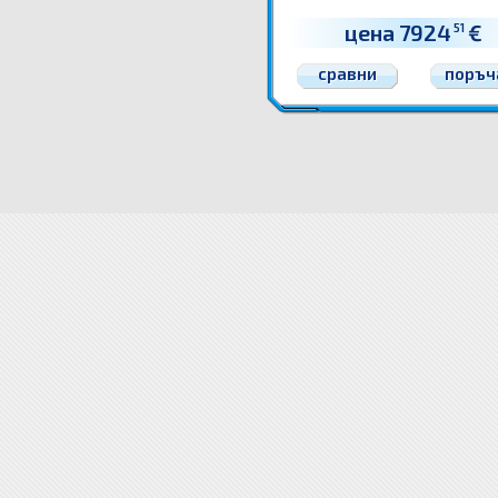
цена 7924
€
51
сравни
поръч
HP принтери Широкоформатни принтери и плотери p2
HP принтери Широкоформатни принтери 
и плотери
Широкоформатни принтери и плотери Цени
Цена HP принтери
Цена Широкоформа
лизинг вноски
голямоформатни принтери
HP плотери
HP плотер
HP плотери
HP плотер
HP 
плотер принтери принтер плотери плотер широкоформатни принтери плотери широкоформат
принтери принтер плотери плотер плотери принтери плотер принтер плотери принтери плот
широкоформатен плотер плотери плотер голямоформатни принтери 