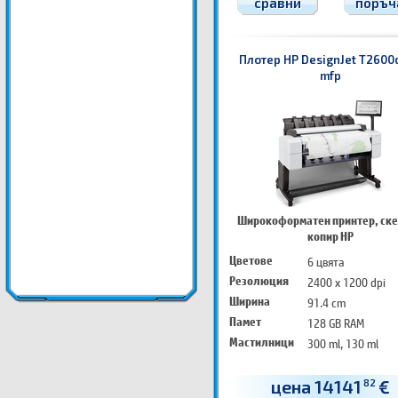
сравни
поръч
Плотер HP DesignJet T2600d
mfp
Широкоформатен принтер, ске
копир HP
Цветове
6 цвята
Резолюция
2400 x 1200 dpi
Ширина
91.4 cm
Памет
128 GB RAM
Мастилници
300 ml, 130 ml
цена 14141
€
82