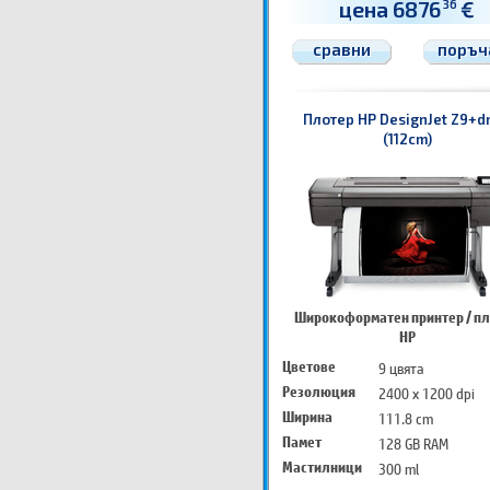
цена 6876
€
36
сравни
поръч
Плотер HP DesignJet Z9+dr
(112cm)
Широкоформатен принтер / п
HP
Цветове
9 цвята
Резолюция
2400 x 1200 dpi
Ширина
111.8 cm
Памет
128 GB RAM
Мастилници
300 ml