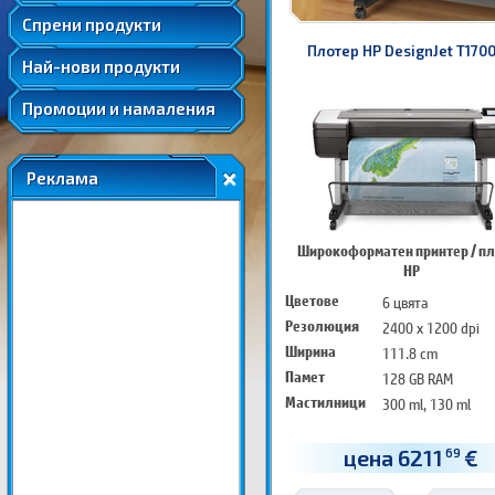
Удължени и допълнителни гаранции
Спрени продукти
Плотер HP DesignJet T1700
Най-нови продукти
Промоции и намаления
Реклама
Широкоформатен принтер / п
HP
Цветове
6 цвята
Резолюция
2400 x 1200 dpi
Ширина
111.8 cm
Памет
128 GB RAM
Мастилници
300 ml, 130 ml
цена 6211
€
69