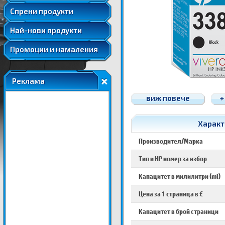
Удължени и допълнителни гаранции
Спрени продукти
Най-нови продукти
Промоции и намаления
Реклама
виж повече
+
Характ
Производител/Марка
Тип и HP номер за избор
Капацитет в милилитри (ml)
Цена за 1 страница в €
Капацитет в брой страници