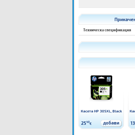
Прикачен
Техническа спецификация
Касета HP 305XL, Black
Кас
добави
25
40
13
€