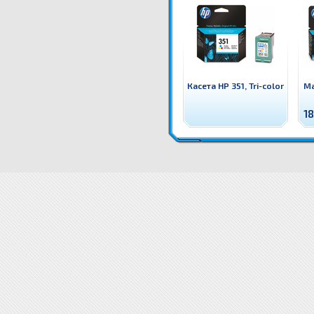
Касета HP 351, Tri-color
Ма
18
C8765EE Касета HP 338, Black Оригинален HP консуматив - касета с глава и мастило
Цени C8
доставка
Драйвери C8765EE Касета HP 338, Black