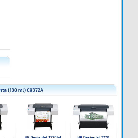
ta (130 ml) C9372A
HP DesignJet T770hd
HP DesignJet T770