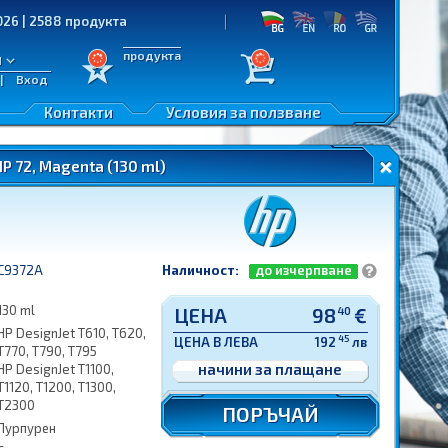
88 продукта
продукта
л
|
Вход
Контакти
Условия за ползване
P 72, Magenta (130 ml)
C9372A
Наличност:
до изчерпване
130 ml
ЦЕНА
98
€
40
HP DesignJet T610, T620,
45
ЦЕНА В ЛЕВА
192
лв
T770, T790, T795
начини за плащане
HP DesignJet T1100,
T1120, T1200, T1300,
T2300
ПОРЪЧАЙ
Пурпурен