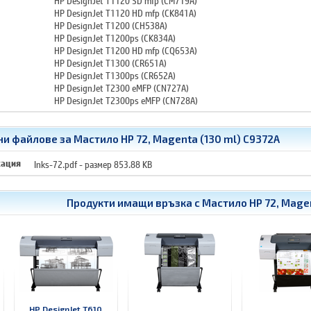
HP DesignJet T1120 HD mfp (CK841A)
HP DesignJet T1200 (CH538A)
HP DesignJet T1200ps (CK834A)
HP DesignJet T1200 HD mfp (CQ653A)
HP DesignJet T1300 (CR651A)
HP DesignJet T1300ps (CR652A)
HP DesignJet T2300 eMFP (CN727A)
HP DesignJet T2300ps eMFP (CN728A)
и файлове за Мастило HP 72, Magenta (130 ml) C9372A
кация
Inks-72.pdf
- размер 853.88 KB
Продукти имащи връзка с
Мастило HP 72, Magen
HP DesignJet T610