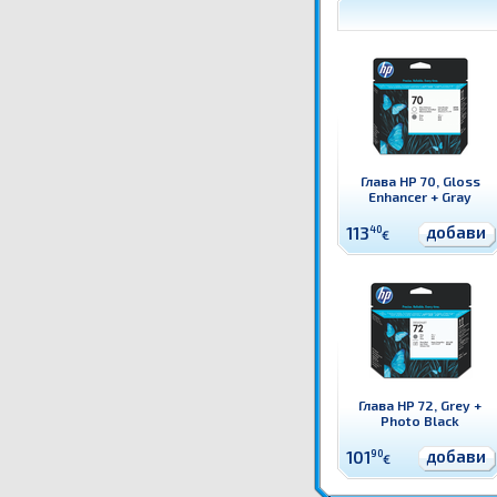
Глава HP 70, Gloss
Enhancer + Gray
добави
113
40
€
Глава HP 72, Grey +
Photo Black
добави
101
90
€