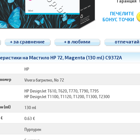
Гаранция
ПЕЧЕЛИТЕ
БОНУС ТОЧКИ
+ за сравнение
+ в любими
отпечатай
еристики на Мастило HP 72, Magenta (130 ml) C9372A
HP
 номер
Vivera багрилно, No 72
HP DesignJet T610, T620, T770, T790, T795
HP DesignJet T1100, T1120, T1200, T1300, T2300
и (ml)
130 ml
 €
0.63 €
Пурпурен
6 месеца