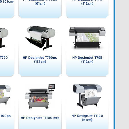
0 (61cm)
(61cm)
(112cm)
 T790
HP DesignJet T790ps
HP DesignJet T795
(112cm)
(112cm)
1100ps
HP DesignJet T1120
HP DesignJet T1100 mfp
(61cm)