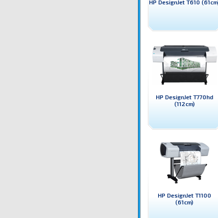
HP DesignJet T610 (61cm
HP DesignJet T770hd
(112cm)
HP DesignJet T1100
(61cm)