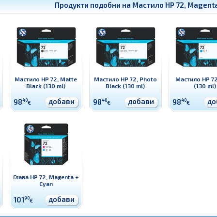
Продукти подобни на
Мастило HP 72, Magenta
Мастило HP 72, Matte
Мастило HP 72, Photo
Мастило HP 72
Black (130 ml)
Black (130 ml)
(130 ml)
добави
добави
до
98
40
98
40
98
40
€
€
€
Глава HP 72, Magenta +
Cyan
добави
101
90
€