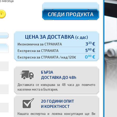
6 месеца
СЛЕДИ ПРОДУКТА
1
ЦЕНА ЗА ДОСТАВКА
(с ддс)
3
€
23
Икономична за СТРАНАТА
5
€
60
Експресна за СТРАНАТА
0
€
00
Експресна за СТРАНАТА /над 120€
БЪРЗА
ДОСТАВКА ДО 48h
Доставката се извършва за 48 часа до повечето
населени места в България.
20 ГОДИНИ ОПИТ
И КОРЕКТНОСТ
Нашата експертна и лоялна консултация ще Ви