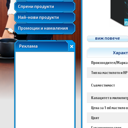
Удължени и допълнителни гаранции
Спрени продукти
Най-нови продукти
Промоции и намаления
виж повече
Реклама
Характ
Производител/Марка
Тип на мастилото и HP
Съвместимост
Капацитет в милилитр
Цена за 1 ml мастило в
Цвят
Гаранционен срок