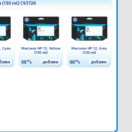
 (130 ml) C9372A
, Cyan
Мастило HP 72, Yellow
Мастило HP 72, Grey
(130 ml)
(130 ml)
бави
добави
добави
98
40
98
40
€
€