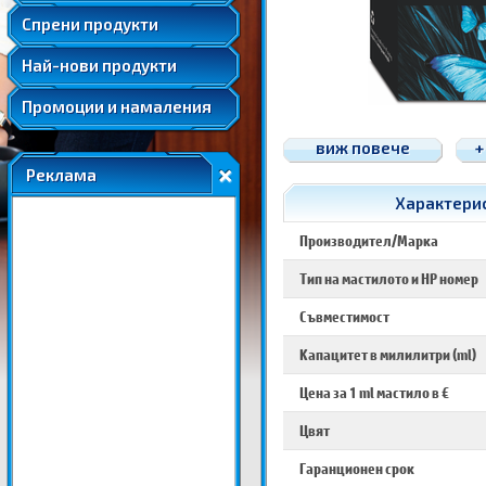
Удължени и допълнителни гаранции
Спрени продукти
Най-нови продукти
Промоции и намаления
виж повече
+
Реклама
Характерис
Производител/Марка
Тип на мастилото и HP номер
Съвместимост
Капацитет в милилитри (ml)
Цена за 1 ml мастило в €
Цвят
Гаранционен срок