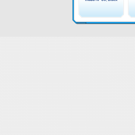
C4846A Мастило HP 80, Cyan (350 ml) Оригинален HP консуматив - касета с мастило
Цени C4
C4846A Мастило HP 80, Cyan (350 ml) доставка
Драйвери C4846A Мастило HP 80,