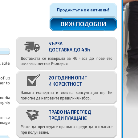
Продуктът не е активен!
ВИЖ ПОДОБНИ
БЪРЗА
ДОСТАВКА ДО 48h
Доставката се извършва за 48 часа до повечето
населени места в България.
liable
20 ГОДИНИ ОПИТ
 of up
er to
И КОРЕКТНОСТ
Нашата експертна и лоялна консултация ще Ви
помогне да направите правилния избор.
 media
highly
ПРАВО НА ПРЕГЛЕД
ximise
ПРЕДИ ПЛАЩАНЕ
manage
Може да прегледате пратката преди да я платите
при получаване.