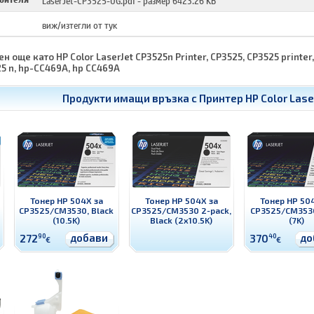
виж/изтегли от тук
н още като HP Color LaserJet CP3525n Printer, CP3525, CP3525 printer,
25 n, hp-CC469A, hp CC469A
Продукти имащи връзка с
Принтер HP Color Lase
Тонер HP 504X за
Тонер HP 504X за
Тонер HP 50
CP3525/CM3530, Black
CP3525/CM3530 2-pack,
CP3525/CM3530
(10.5K)
Black (2x10.5K)
(7K)
добави
до
272
90
370
40
€
€