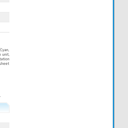
(Cyan,
 unit,
tation
sheet
.