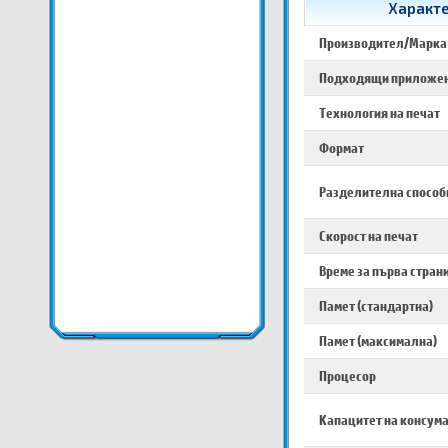
Характе
Производител/Марка
Подходящи приложе
Технология на печат
Формат
Разделителна способ
Скорост на печат
Време за първа стран
Памет (стандартна)
Памет (максимална)
Процесор
Капацитет на консум