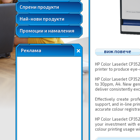
Удължени и допълнителни гаранции
Спрени продукти
Най-нови продукти
Промоции и намаления
Реклама
виж повече
HP Color LaserJet CP352
printer to produce eye-
HP Color LaserJet CP352
to 30ppm, A4. New gen
deliver consistently exc
Effectively create pro
support, and in-line pri
accurate colour registra
HP Color LaserJet CP352
your investment with e
colour printing usage w