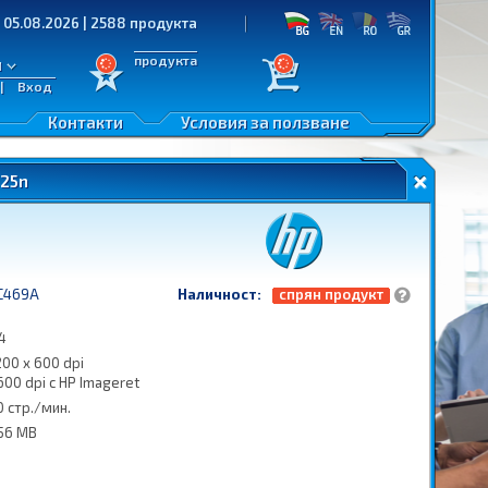
026 | 2588 продукта
продукта
л
|
Вход
Контакти
Условия за ползване
525n
C469A
Наличност:
спрян продукт
4
200 x 600 dpi
600 dpi с HP Imageret
0 стр./мин.
56 MB