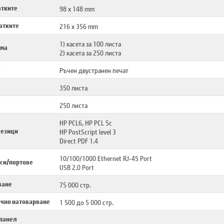
атките
98 x 148 mm
атките
216 x 356 mm
1) касета за 100 листа
ема
2) касета за 250 листа
а
Ръчен двустранен печат
350 листа
250 листа
HP PCL6, HP PCL 5c
 езици
HP PostScript level 3
Direct PDF 1.4
10/100/1000 Ethernet RJ-45 Port
си/портове
USB 2.0 Port
ване
75 000 стр.
чно натоварване
1 500 до 5 000 стр.
 панел