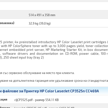
514 x 491 x 358 mm
 опаковка)
32.9 kg (39.0 kg)
 printer, 4x preinstalled introductory HP Color LaserJet print cartridges 
 with HP ColorSphere toner with up to 3,000 pages yield, toner collection
thernet embedded print server, HP Marketing Starter Kit, in-box documen
e), software drivers and documentation on CD-ROM, power cable, 100-
), 250 sheet input tray (tray 2)
я със сервизно обслужване на място при клиента.
ване на допълнителна гаранция или удължаване срока на стандартната
 файлове за Принтер HP Color LaserJet CP3525n CC469A
кация
cljCP3525.pdf
- размер 554.11 KB
ебителя
LaserJet-CP3525-UG.pdf
- размер 6423.26 KB