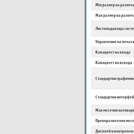
Min размер на разпеч
Max размер на разпеч
Листоподаваща сист
Управление на печат
Капацитет на входа
Капацитет на изхода
Стандартни графични
Стандартни интерфей
Max месечно натовар
Препоръчително месе
Дисплей и контролен