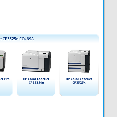
et CP3525n CC469A
Jet Pro
HP Color LaserJet
HP Color LaserJet
CP3525dn
CP3525x