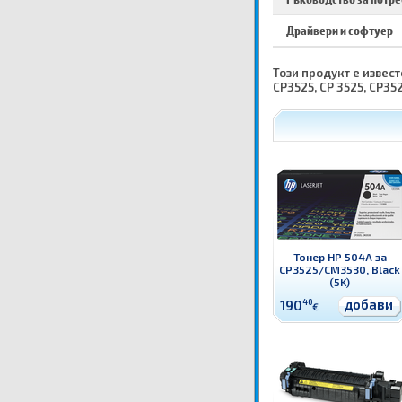
Драйвери и софтуер
Този продукт е известе
CP3525, CP 3525, CP35
Тонер HP 504A за
CP3525/CM3530, Black
(5K)
добави
190
40
€