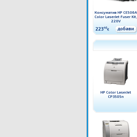
Консуматив HP CE506A
Color LaserJet Fuser Kit,
220V
добави
223
40
€
HP Color LaserJet
CP3505n