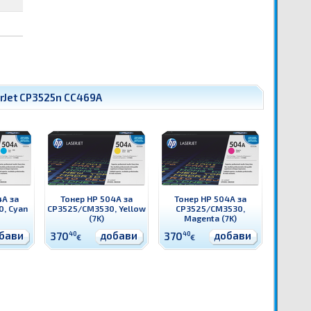
rJet CP3525n CC469A
4A за
Тонер HP 504A за
Тонер HP 504A за
, Cyan
CP3525/CM3530, Yellow
CP3525/CM3530,
(7K)
Magenta (7K)
бави
добави
добави
370
40
370
40
€
€