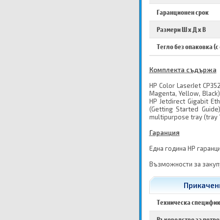
Гаранционен срок
Размери Ш х Д х В
Тегло без опаковка (с
Комплекта съдържа
HP Color LaserJet CP3525
Magenta, Yellow, Black)
HP Jetdirect Gigabit E
(Getting Started Guid
multipurpose tray (tray 1
Гаранция
Една година HP гаранци
Възможности за закупу
Прикачени
Техническа специфи
Ръководство за потр