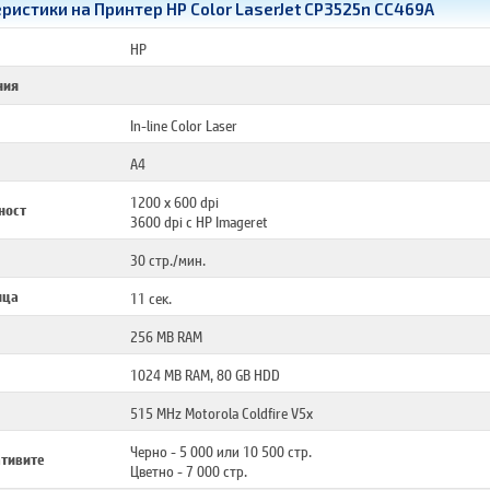
ристики на Принтер HP Color LaserJet CP3525n CC469A
HP
ния
In-line Color Laser
A4
1200 x 600 dpi
ност
3600 dpi с HP Imageret
30 стр./мин.
ица
11 сек.
256 MB RAM
1024 MB RAM, 80 GB HDD
515 MHz Motorola Coldfire V5x
Черно - 5 000 или 10 500 стр.
ативите
Цветно - 7 000 стр.