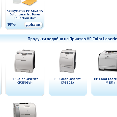
Консуматив HP CE254A
Color LaserJet Toner
Collection Unit
добави
19
90
€
Продукти подобни на
Принтер HP Color LaserJ
HP Color LaserJet
HP Color LaserJet
HP Color Laser
CP3505dn
CP3505x
M351a