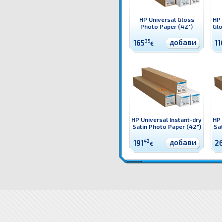
HP Universal Gloss
HP 
Photo Paper (42")
Glo
добави
165
35
11
€
HP Universal Instant-dry
HP 
Satin Photo Paper (42")
Sa
добави
191
42
2
€
Q6578A HP Universal Instant-dry Gloss Photo Paper (60") Оригинален HP консуматив - ролен м
Instant-dry Gloss Photo Paper (60")
Q6578A HP Universal Instant-dry Gloss Photo Paper (60") цен
Instant-dry Gloss Photo Paper