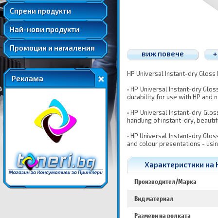
Удължени и допълнителни гаранции
Спрени продукти
Най-нови продукти
Промоции и намаления
виж повече
+
HP Universal Instant-dry Gloss
Реклама
• HP Universal Instant-dry Glo
durability for use with HP and 
• HP Universal Instant-dry Glo
handling of instant-dry, beaut
• HP Universal Instant-dry Glos
and colour presentations - usin
Характеристики на H
Производител/Марка
Вид материал
Размери на ролката