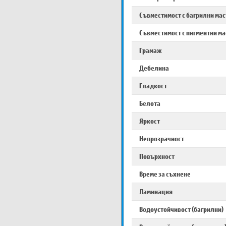
Съвместимост с багрилни ма
Съвместимост с пигментни м
Грамаж
Дебелина
Гладкост
Белота
Яркост
Непрозрачност
Повърхност
Време за съхнене
Ламинация
Водоустойчивост (багрилни)