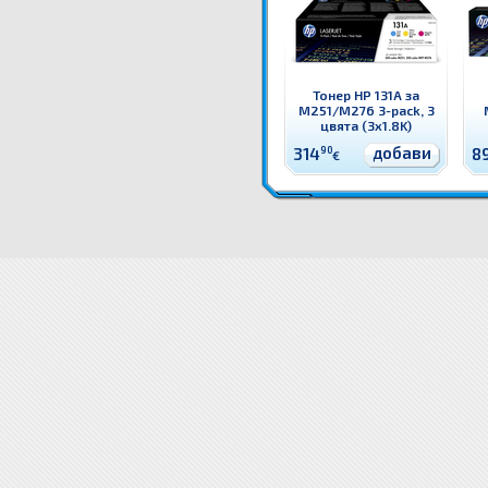
Тонер HP 131A за
M251/M276 3-pack, 3
цвята (3x1.8K)
добави
314
90
8
€
CF211A Тонер HP 131A за M251/M276, Cyan (1.8K) Оригинален HP консуматив - тонер касета
Це
Тонер HP 131A за M251/M276, Cyan (1.8K) цена
CF211A Тонер HP 131A за M251/M276, Cyan (1.8K