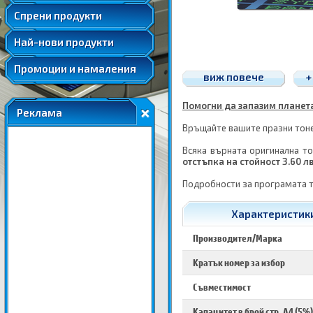
Удължени и допълнителни гаранции
Спрени продукти
Най-нови продукти
Промоции и намаления
виж повече
+
Помогни да запазим планетат
Реклама
Връщайте вашите празни тонер
Всяка върната оригинална то
отстъпка на стойност 3.60 л
Подробности за програмата 
Характеристики 
Производител/Марка
Кратък номер за избор
Съвместимост
Капацитет в брой стр. A4 (5%)