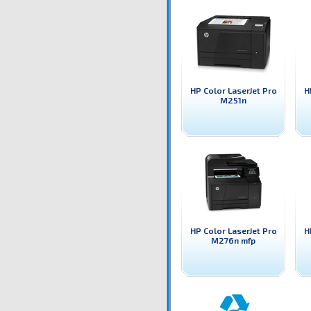
HP Color LaserJet Pro
H
M251n
HP Color LaserJet Pro
H
M276n mfp