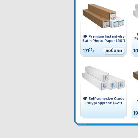
HP Premium Instant-dry
P
Satin Photo Paper (60")
добави
171
79
1
€
HP Self-adhesive Gloss
Polypropylene (42")
1
CH026A HP Everyday Matte Polypropylene 2-pack (50") Оригинален HP консуматив - ролен ма
Polypropylene 2-pack (50")
CH026A HP Everyday Matte Polypropylene 2-pack (50") цена
CH026A HP E