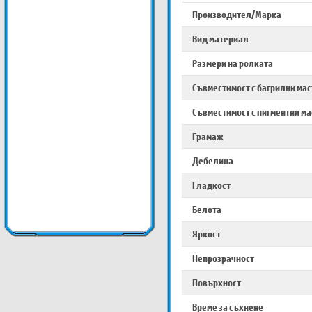
Производител/Марка
Вид материал
Размери на ролката
Съвместимост с багрилни ма
Съвместимост с пигментни м
Грамаж
Дебелина
Гладкост
Белота
Яркост
Непрозрачност
Повърхност
Време за съхнене