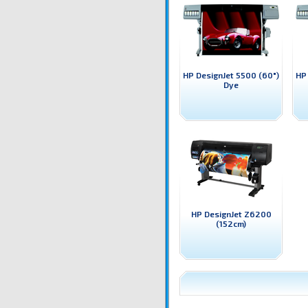
HP DesignJet 5500 (60")
HP
Dye
HP DesignJet Z6200
(152cm)