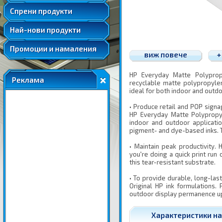
Удължени и допълнителни гаранции
Спрени продукти
Най-нови продукти
Промоции и намаления
виж повече
+
HP Everyday Matte Polypropy
Реклама
recyclable matte polypropylen
ideal for both indoor and outdo
• Produce retail and POP signa
HP Everyday Matte Polypropyl
indoor and outdoor applicatio
pigment- and dye-based inks. 
• Maintain peak productivity
you're doing a quick print run
this tear-resistant substrate.
• To provide durable, long-la
Original HP ink formulations.
outdoor display permanence up
Характеристики на 