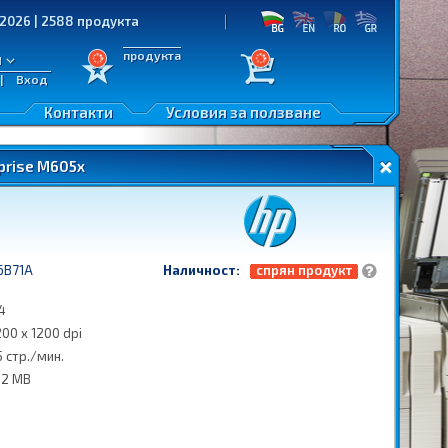
 2588 продукта
продукта
л
|
Вход
Контакти
Условия за ползване
prise M605x
6B71A
Наличност:
спрян продукт
4
200 x 1200 dpi
5 стр./мин.
12 MB