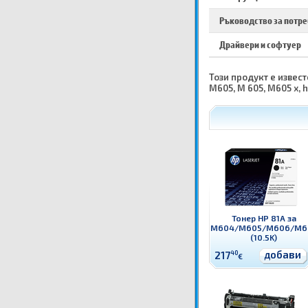
Ръководство за потр
Драйвери и софтуер
Този продукт е извест
M605, M 605, M605 x, 
Тонер HP 81A за
M604/M605/M606/M6
(10.5K)
добави
217
40
€