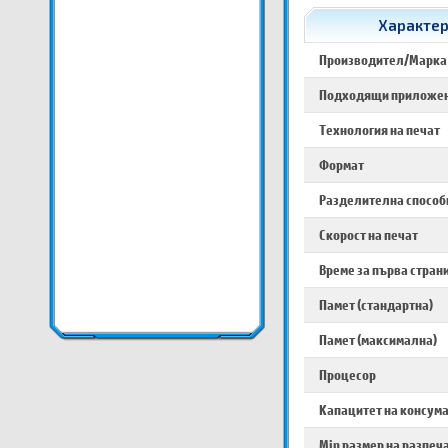
Характери
Производител/Марка
Подходящи приложе
Технология на печат
Формат
Разделителна способ
Скорост на печат
Време за първа стран
Памет (стандартна)
Памет (максимална)
Процесор
Капацитет на консум
Min размер на разпеч