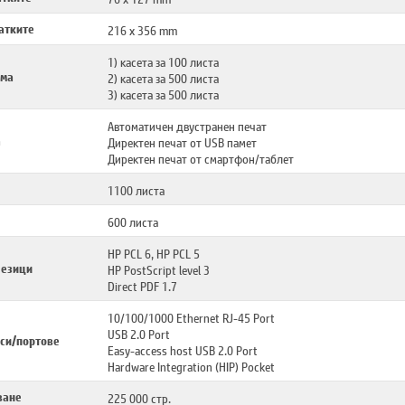
атките
216 x 356 mm
1) касета за 100 листа
ема
2) касета за 500 листа
3) касета за 500 листа
Автоматичен двустранен печат
а
Директен печат от USB памет
Директен печат от смартфон/таблет
1100 листа
600 листа
HP PCL 6, HP PCL 5
 езици
HP PostScript level 3
Direct PDF 1.7
10/100/1000 Ethernet RJ-45 Port
USB 2.0 Port
си/портове
Easy-access host USB 2.0 Port
Hardware Integration (HIP) Pocket
ване
225 000 стр.