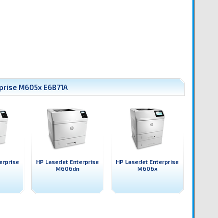
rprise M605x E6B71A
erprise
HP LaserJet Enterprise
HP LaserJet Enterprise
M606dn
M606x