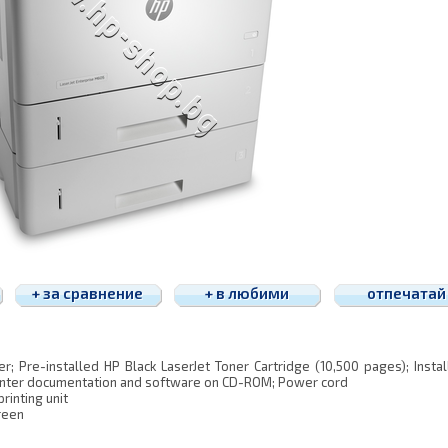
+ за сравнение
+ в любими
отпечатай
r; Pre-installed HP Black LaserJet Toner Cartridge (10,500 pages); Instal
Printer documentation and software on CD-ROM; Power cord
rinting unit
reen