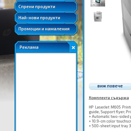
Удължени и допълнителни гаранции
Спрени продукти
Най-нови продукти
Промоции и намаления
Реклама
виж повече
Комплекта съдържа
HP LaserJet M605 Printe
guide, Support flyer; 
+ Automatic two-sided p
+ 10.9-cm color touchsc
+ 500-sheet input tray 3