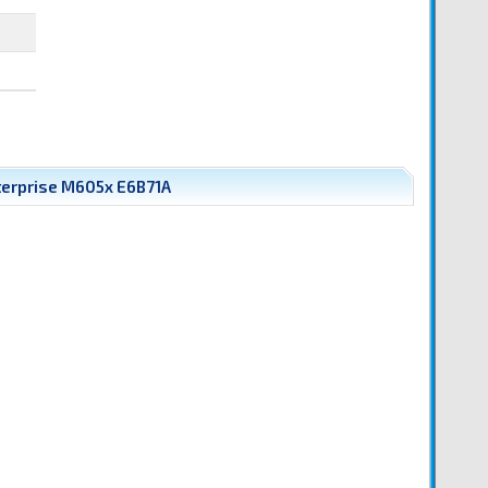
terprise M605x E6B71A