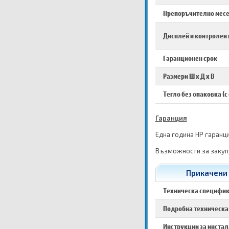
Препоръчително месе
Дисплей и контролен
Гаранционен срок
Размери Ш х Д х В
Тегло без опаковка (с
Гаранция
Една година HP гаранци
Възможности за закупу
Прикачени 
Техническа специфи
Подробна техническа
Инструкции за инста