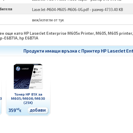
ебителя
LaserJet-M604-M605-M606-UG.pdf
- размер 4733.40 KB
виж/изтегли от тук
ен още като HP LaserJet Enterprise M605x Printer, M605, M605 printer,
hp-E6B71A, hp E6B71A
Продукти имащи връзка с
Принтер HP LaserJet En
Тонер HP 81X за
30
M605/M606/M630
(25K)
добави
359
40
€