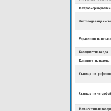
Max размер на разпеч
Листоподаваща сист
Управление на печат
Капацитет на входа
Капацитет на изхода
Стандартни графични
Стандартни интерфей
Max месечно натовар