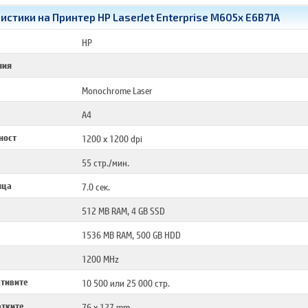
стики на Принтер HP LaserJet Enterprise M605x E6B71A
HP
ния
Monochrome Laser
A4
ност
1200 x 1200 dpi
55 стр./мин.
ица
7.0 сек.
512 MB RAM, 4 GB SSD
1536 MB RAM, 500 GB HDD
1200 MHz
ативите
10 500 или 25 000 стр.
атките
76 x 127 mm