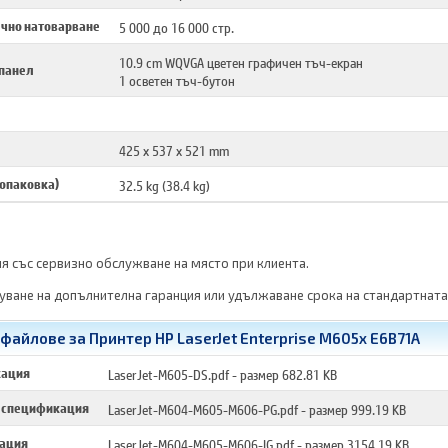
чно натоварване
5 000 до 16 000 стр.
10.9 cm WQVGA цветен графичен тъч-екран
 панел
1 осветен тъч-бутон
425 x 537 x 521 mm
 опаковка)
32.5 kg (38.4 kg)
я със сервизно обслужване на място при клиента.
ване на допълнителна гаранция или удължаване срока на стандартната
файлове за Принтер HP LaserJet Enterprise M605x E6B71A
кация
LaserJet-M605-DS.pdf
- размер 682.81 KB
 спецификация
LaserJet-M604-M605-M606-PG.pdf
- размер 999.19 KB
лация
LaserJet-M604-M605-M606-IG.pdf
- размер 3154.19 KB