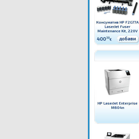
Консуматив HP F2G77A
LaserJet Fuser
Maintenance Kit, 220V
добави
400
30
€
HP LaserJet Enterprise
M604n