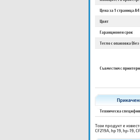
Цена за 1 страница A4
Цвят
Гаранционен срок
Тегло с опаковка (без
Съвместим с принтери
Прикачени
Техническа специфи
Този продукт е известе
CF219A, hp 19, hp-19, C