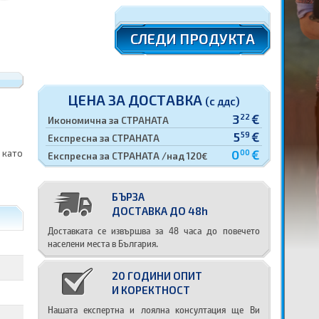
СЛЕДИ ПРОДУКТА
ЦЕНА ЗА ДОСТАВКА
(с ддс)
3
€
22
Икономична за СТРАНАТА
5
€
59
Експресна за СТРАНАТА
0
€
 като
00
Експресна за СТРАНАТА /над 120€
БЪРЗА
ДОСТАВКА ДО 48h
Доставката се извършва за 48 часа до повечето
населени места в България.
20 ГОДИНИ ОПИТ
И КОРЕКТНОСТ
Нашата експертна и лоялна консултация ще Ви