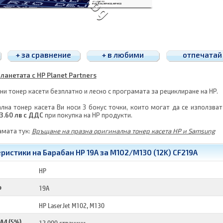
+ за сравнение
+ в любими
отпечатай
ланетата с HP Planet Partners
и тонер касети безплатно и лесно с програмата за рециклиране на HP.
лна тонер касета Ви носи 3 бонус точки, които могат да се използват
3.60 лв с ДДС
при покупка на HP продукти.
амата тук:
Връщане на празна оригинална тонер касета HP и Samsung
ристики на Барабан HP 19A за M102/M130 (12K) CF219A
HP
р
19A
HP LaserJet M102, M130
 A4 (5%)
12 000 страници