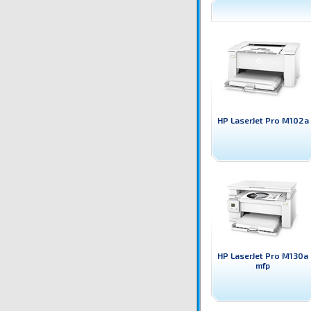
HP LaserJet Pro M102a
HP LaserJet Pro M130a
mfp