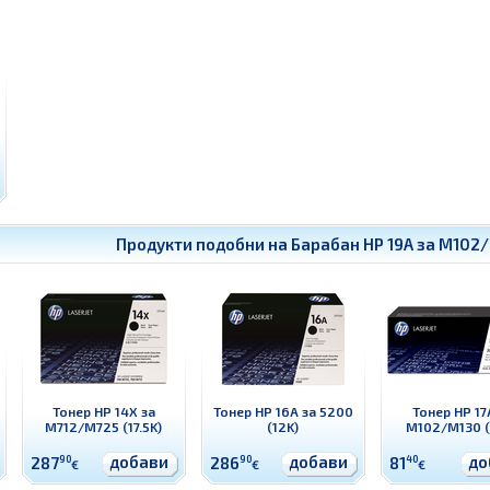
Продукти подобни на
Барабан HP 19A за M102/
Тонер HP 14X за
Тонер HP 16A за 5200
Тонер HP 17
M712/M725 (17.5K)
(12K)
M102/M130 (
добави
добави
до
287
90
286
90
81
40
€
€
€