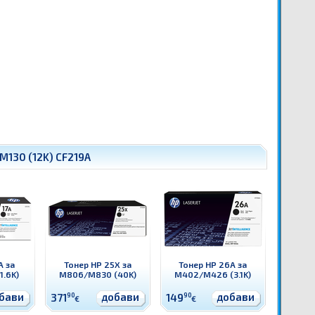
M130 (12K) CF219A
A за
Тонер HP 25X за
Тонер HP 26A за
1.6K)
M806/M830 (40K)
M402/M426 (3.1K)
бави
добави
добави
371
90
149
90
€
€