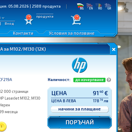
5.08.2026 | 2588 продукта
продукта
л
|
Вход
Контакти
Условия за ползване
A за M102/M130 (12K)
CF219A
Наличност:
до изчерпване
12 000 страници
ЦЕНА
91
€
40
HP LaserJet M102, M130
76
ЦЕНА В ЛЕВА
178
лв
Черен
начини за плащане
99 месеца
ПОРЪЧАЙ
1