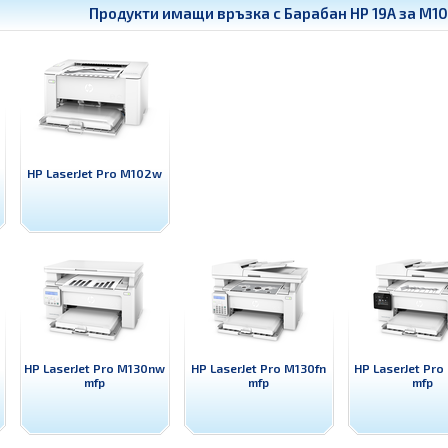
Продукти имащи връзка с
Барабан HP 19A за M10
HP LaserJet Pro M102w
HP LaserJet Pro M130nw
HP LaserJet Pro M130fn
HP LaserJet Pro
mfp
mfp
mfp