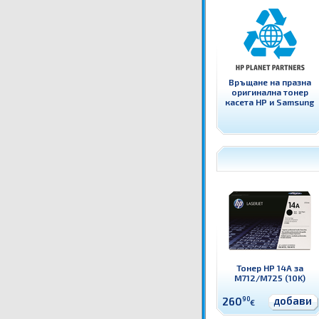
Връщане на празна
оригинална тонер
касета HP и Samsung
Тонер HP 14A за
M712/M725 (10K)
добави
260
90
€