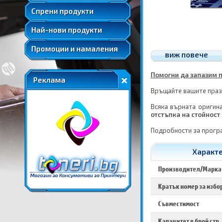
Удължени и допълнителни гаранции
Спрени продукти
Най-нови продукти
Промоции и намаления
виж повече
Помогни да запазим п
Реклама
Връщайте вашите празн
Всяка върната оригина
отстъпка на стойност 
Подробности за прогр
Характе
Производител/Марка
Кратък номер за избо
Съвместимост
Капацитет в брой стр.