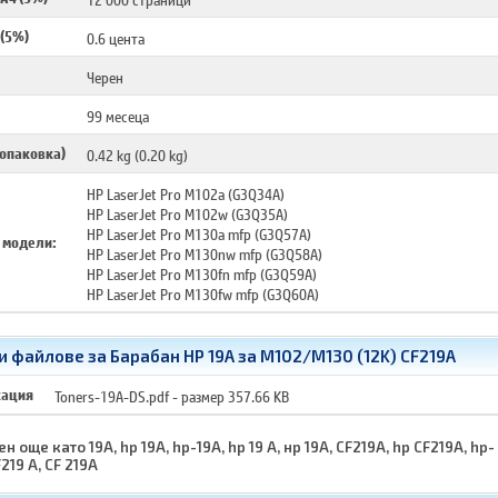
 (5%)
0.6 цента
Черен
99 месеца
 опаковка)
0.42 kg (0.20 kg)
HP LaserJet Pro M102a (G3Q34A)
HP LaserJet Pro M102w (G3Q35A)
HP LaserJet Pro M130a mfp (G3Q57A)
 модели:
HP LaserJet Pro M130nw mfp (G3Q58A)
HP LaserJet Pro M130fn mfp (G3Q59A)
HP LaserJet Pro M130fw mfp (G3Q60A)
 файлове за Барабан HP 19A за M102/M130 (12K) CF219A
кация
Toners-19A-DS.pdf
- размер 357.66 KB
н още като 19A, hp 19A, hp-19A, hp 19 A, нр 19А, CF219A, hp CF219A, hp-
F219 A, CF 219A