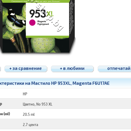
+ за сравнение
+ в любими
отпечатай
ктеристики на Мастило HP 953XL, Magenta F6U17AE
HP
ор
Цветно, No 953 XL
и (ml)
20.5 ml
2.7 цента