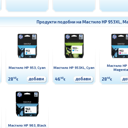
Продукти подобни на
Мастило HP 953XL, M
Мастило HP 
Мастило HP 953, Cyan
Мастило HP 953XL, Cyan
Magenta
добави
добави
до
28
40
46
40
28
40
€
€
€
Мастило HP 963, Black