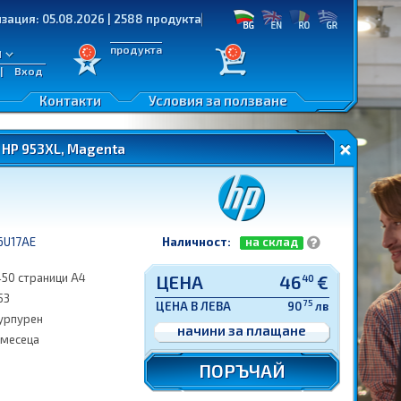
 05.08.2026 | 2588 продукта
продукта
л
|
Вход
Контакти
Условия за ползване
HP 953XL, Magenta
6U17AE
Наличност:
на склад
450 страници A4
ЦЕНА
46
€
40
53
75
ЦЕНА В ЛЕВА
90
лв
урпурен
начини за плащане
 месеца
ПОРЪЧАЙ