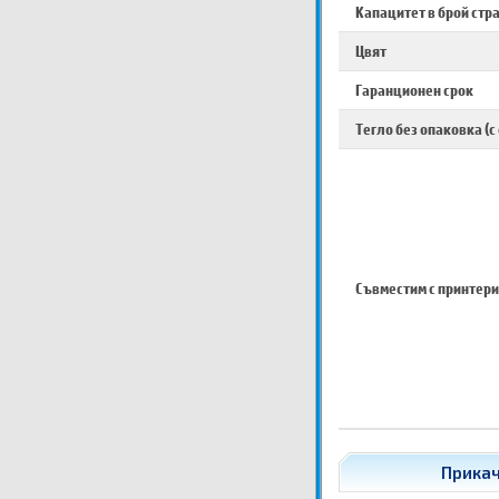
Капацитет в брой стр
Цвят
Гаранционен срок
Тегло без опаковка (с
Съвместим с принтери
Прикач