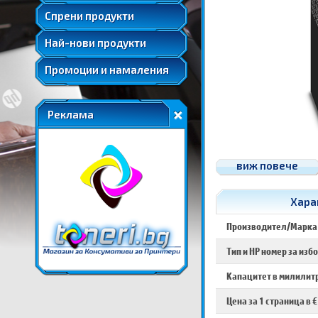
Удължени и допълнителни гаранции
Спрени продукти
Най-нови продукти
Промоции и намаления
Реклама
виж повече
Хара
Производител/Марка
Тип и HP номер за изб
Капацитет в милилитр
Цена за 1 страница в €