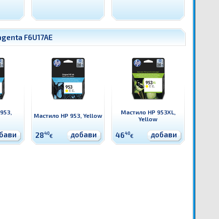
agenta F6U17AE
953,
Мастило HP 953XL,
Мастило HP 953, Yellow
Yellow
бави
добави
добави
28
40
46
40
€
€