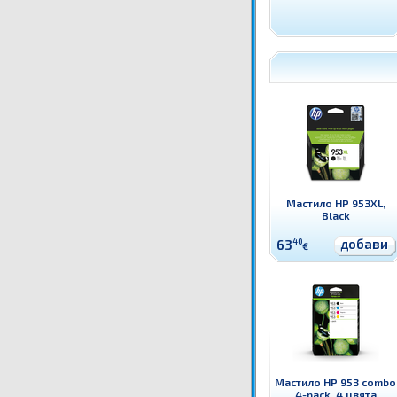
Мастило HP 953XL,
Black
добави
63
40
€
Мастило HP 953 combo
4-pack, 4 цвята