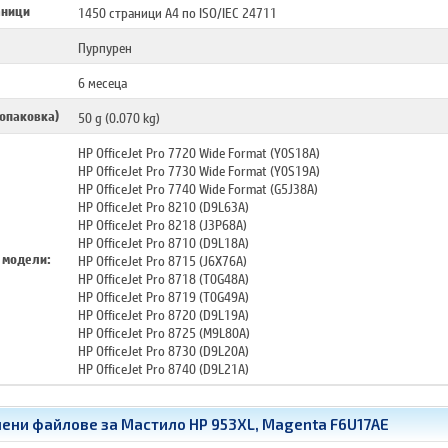
аници
1450 страници A4 по ISO/IEC 24711
Пурпурен
6 месеца
 опаковка)
50 g (0.070 kg)
HP OfficeJet Pro 7720 Wide Format (Y0S18A)
HP OfficeJet Pro 7730 Wide Format (Y0S19A)
HP OfficeJet Pro 7740 Wide Format (G5J38A)
HP OfficeJet Pro 8210 (D9L63A)
HP OfficeJet Pro 8218 (J3P68A)
HP OfficeJet Pro 8710 (D9L18A)
 модели:
HP OfficeJet Pro 8715 (J6X76A)
HP OfficeJet Pro 8718 (T0G48A)
HP OfficeJet Pro 8719 (T0G49A)
HP OfficeJet Pro 8720 (D9L19A)
HP OfficeJet Pro 8725 (M9L80A)
HP OfficeJet Pro 8730 (D9L20A)
HP OfficeJet Pro 8740 (D9L21A)
ени файлове за Мастило HP 953XL, Magenta F6U17AE