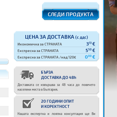
СЛЕДИ ПРОДУКТА
ЦЕНА ЗА ДОСТАВКА
(с ддс)
3
€
13
Икономична за СТРАНАТА
5
€
50
Експресна за СТРАНАТА
0
€
00
Експресна за СТРАНАТА /над 120€
БЪРЗА
ДОСТАВКА ДО 48h
Доставката се извършва за 48 часа до повечето
населени места в България.
20 ГОДИНИ ОПИТ
И КОРЕКТНОСТ
Нашата експертна и лоялна консултация ще Ви