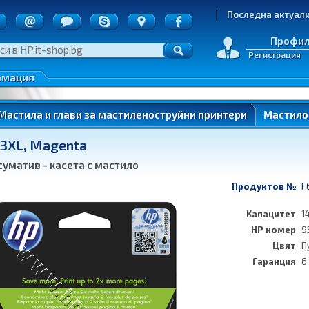
точки
Последна актуализация:
д на пратките
е на стоки
Профи
Регистрация
денциалност
 по ОП ИК
рмация
нтери)
Мастила и глави за мастиленоструйни принтери
Мастило 
3XL, Magenta
ung
уматив - касета с мастило
Продуктов №
F
Капацитет
1
HP номер
9
ung
Цвят
П
Гаранция
6