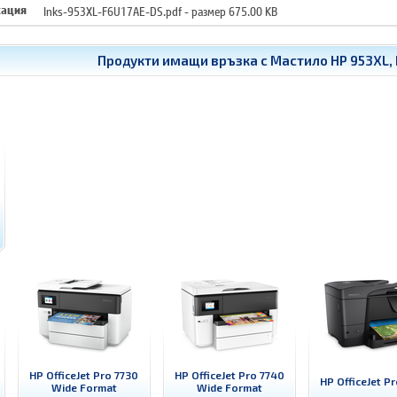
кация
Inks-953XL-F6U17AE-DS.pdf
- размер 675.00 KB
Продукти имащи връзка с
Мастило HP 953XL,
HP OfficeJet Pro 7730
HP OfficeJet Pro 7740
HP OfficeJet P
Wide Format
Wide Format