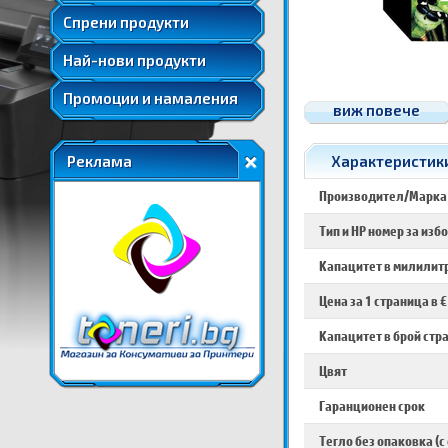
Удължени и допълнителни гаранции
Спрени продукти
Най-нови продукти
Промоции и намаления
виж повече
Реклама
Характеристики
Производител/Марка
Тип и HP номер за изб
Капацитет в милилитр
Цена за 1 страница в €
Капацитет в брой стр
Цвят
Гаранционен срок
Тегло без опаковка (с