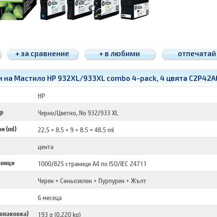
+ за сравнение
+ в любими
отпечатай
 на Мастило HP 932XL/933XL combo 4-pack, 4 цвята C2P42A
HP
ор
Черно/Цветно, No 932/933 XL
и (ml)
22.5 + 8.5 + 9 + 8.5 = 48.5 ml
цента
аници
1000/825 страници A4 по ISO/IEC 24711
Черен + Синьозелен + Пурпурен + Жълт
6 месеца
 опаковка)
193 g (0.220 kg)