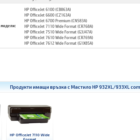
HP OfficeJet 6100 (CB863A)
HP OfficeJet 6600 (CZ163A)
HP OfficeJet 6700 Premium (CN583A)
 модели:
HP OfficeJet 7110 Wide Format (CR768A)
HP OfficeJet 7510 Wide Format (G3J47A)
HP OfficeJet 7610 Wide Format (CR769A)
HP OfficeJet 7612 Wide Format (G1X85A)
Продукти имащи връзка с
Мастило HP 932XL/933XL comb
HP OfficeJet 7110 Wide
Format