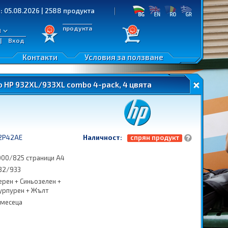
08.2026 | 2588 продукта
продукта
л
|
Вход
Контакти
Условия за ползване
 HP 932XL/933XL combo 4-pack, 4 цвята
2P42AE
Наличност:
спрян продукт
000/825 страници A4
32/933
ерен + Синьозелен +
урпурен + Жълт
 месеца