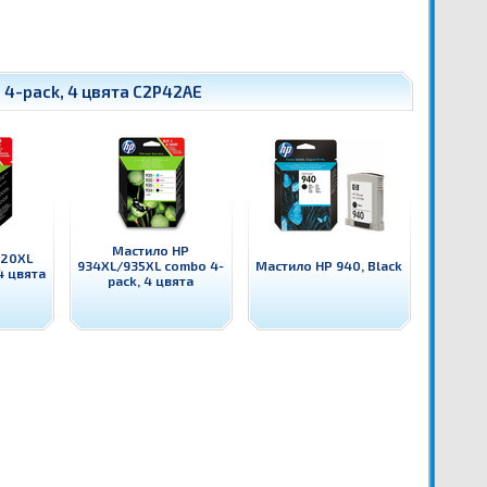
4-pack, 4 цвята C2P42AE
Мастило HP
920XL
934XL/935XL combo 4-
Мастило HP 940, Black
4 цвята
pack, 4 цвята