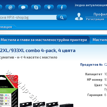
точки
Последна актуализация: 05.
д на пратките
е на стоки
Профи
Регистрация
денциалност
 по ОП ИК
рмация
нтери)
Мастила и глави за мастиленоструйни принтери
Мастило
2XL/933XL combo 4-pack, 4 цвята
ung
уматив - к-т 4 касети с мастило
Продуктов №
C
Капацитет
1
HP номер
9
ung
Цвят
Ч
П
Гаранция
6