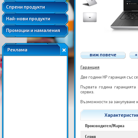
Удължени и допълнителни гаранции
Спрени продукти
Най-нови продукти
Промоции и намаления
Реклама
виж повече
+
Гаранция
Две години HP гаранция със с
Първата година гаранцията
сервиз.
Възможности за закупуване н
Характеристик
Производител/Марка
Серия