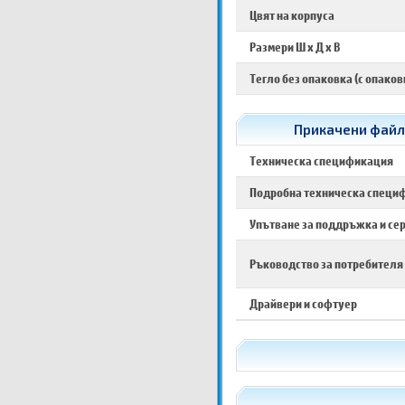
Цвят на корпуса
Размери Ш х Д х В
Тегло без опаковка (с опаков
Прикачени файло
Техническа спецификация
Подробна техническа специ
Упътване за поддръжка и се
Ръководство за потребителя
Драйвери и софтуер