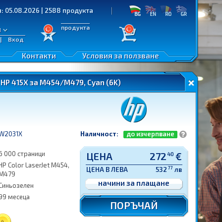
8.2026 | 2588 продукта
продукта
л
|
Вход
Контакти
Условия за ползване
 HP 415X за M454/M479, Cyan (6K)
W2031X
Наличност:
до изчерпване
6 000 страници
ЦЕНА
272
€
40
HP Color LaserJet M454,
77
ЦЕНА В ЛЕВА
532
лв
M479
начини за плащане
Синьозелен
99 месеца
ПОРЪЧАЙ
4