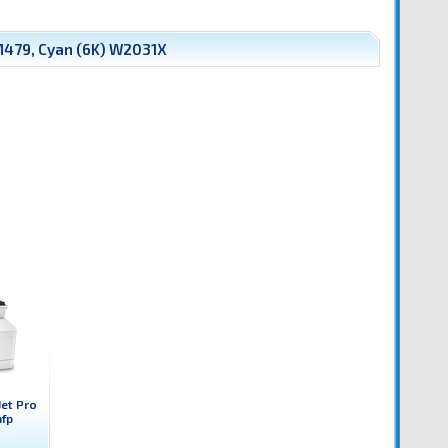
479, Cyan (6K) W2031X
Jet Pro
fp