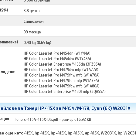
 (5%)
3.8 цента
Синьозелен
99 месеца
 опаковка)
0.90 kg (0.65 kg)
HP Color LaserJet Pro M454dn (W1Y44A)
HP Color LaserJet Pro M454dw (W1Y45A)
HP Color LaserJet Enterprise M455dn (3PZ95A)
HP Color LaserJet Pro M479dw mfp (W1A77A)
 модели:
HP Color LaserJet Pro M479fnw mfp (W1A78A)
HP Color LaserJet Pro M479fdn mfp (W1A79A)
HP Color LaserJet Pro M479fdw mfp (W1A80A)
HP Color LaserJet Enterprise M480f mfp (3QA55A)
айлове за Тонер HP 415X за M454/M479, Cyan (6K) W2031X
кация
Toners-415A-415X-DS.pdf
- размер 616.92 KB
н още като 415X, hp 415X, hp-415X, hp 415 X, нр 415Х, W2031X, hp W2031