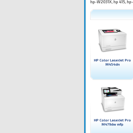
hp-W2031X, hp 415, hp
HP Color LaserJet Pro
M454dn
HP Color LaserJet Pro
M479dw mfp