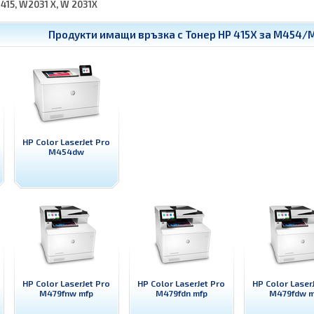
-415, W2031 X, W 2031X
Продукти имащи връзка с
Тонер HP 415X за M454/M
HP Color LaserJet Pro
M454dw
HP Color LaserJet Pro
HP Color LaserJet Pro
HP Color Laser
M479fnw mfp
M479fdn mfp
M479fdw m