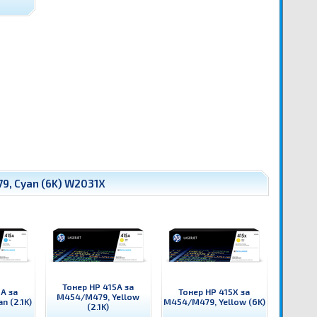
9, Cyan (6K) W2031X
Тонер HP 415A за
A за
Тонер HP 415X за
M454/M479, Yellow
 (2.1K)
M454/M479, Yellow (6K)
(2.1K)