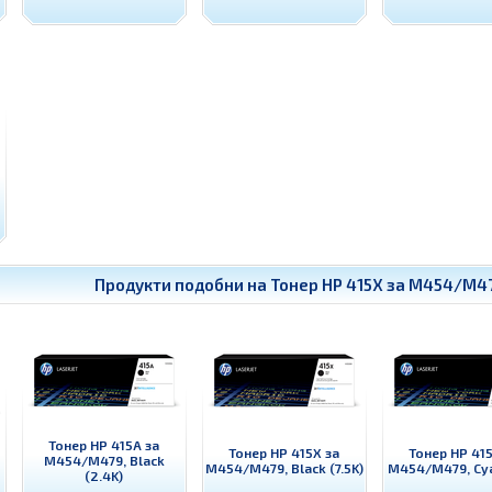
Продукти подобни на
Тонер HP 415X за M454/M47
Тонер HP 415A за
Тонер HP 415X за
Тонер HP 415
M454/M479, Black
M454/M479, Black (7.5K)
M454/M479, Cyan
(2.4K)