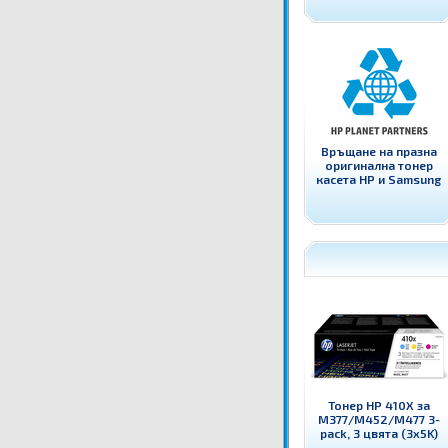
Връщане на празна
оригинална тонер
касета HP и Samsung
Тонер HP 410X за
M377/M452/M477 3-
pack, 3 цвята (3x5K)