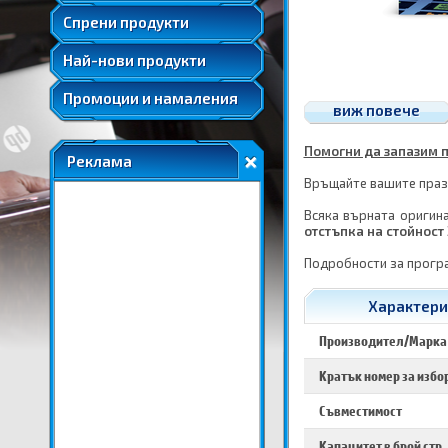
Удължени и допълнителни гаранции
Спрени продукти
Най-нови продукти
Промоции и намаления
виж повече
Помогни да запазим п
Реклама
Връщайте вашите празн
Всяка върната оригина
отстъпка на стойност 
Подробности за прогр
Характерис
Производител/Марка
Кратък номер за избо
Съвместимост
Капацитет в брой стр.