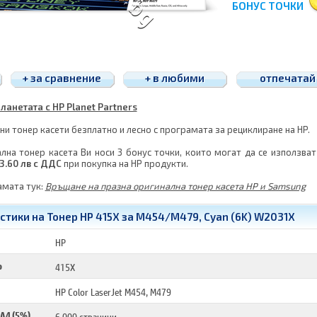
БОНУС ТОЧКИ
+ за сравнение
+ в любими
отпечатай
ланетата с HP Planet Partners
и тонер касети безплатно и лесно с програмата за рециклиране на HP.
лна тонер касета Ви носи 3 бонус точки, които могат да се използват
3.60 лв с ДДС
при покупка на HP продукти.
амата тук:
Връщане на празна оригинална тонер касета HP и Samsung
тики на Тонер HP 415X за M454/M479, Cyan (6K) W2031X
HP
р
415X
HP Color LaserJet M454, M479
 A4 (5%)
6 000 страници