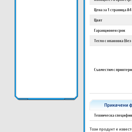
Цена за 1 страница A4
Цвят
Гаранционен срок
Тегло с опаковка (без
Съвместим с принтери
Прикачени ф
Техническа специфи
Този продукт е известе